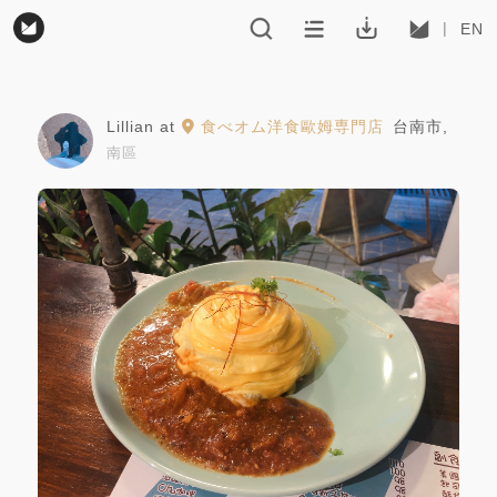
EN
Lillian
at
食べオム洋食歐姆専門店
台南市
,
南區