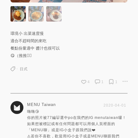
環境小 出菜速度慢
適合不趕時間的來吃
餐點份量適中 醬汁也很可以
😋（推推👍🏻
日式
4
1
1
MENU Taiwan
2020-04-01
嗨嗨😘
你的照片被77編🐷選中po在我們的IG menutaiwan囉！
如果想被標記或有任何問題都可以用個人頁裡面的
「MENU聊」或是IG小盒子跟我們說❤️
⚠️若你不喜歡，歡迎用IG小盒子或是MENU聊跟我們