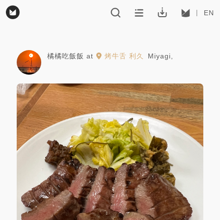
EN
橘橘吃飯飯
at
烤牛舌 利久
Miyagi
,