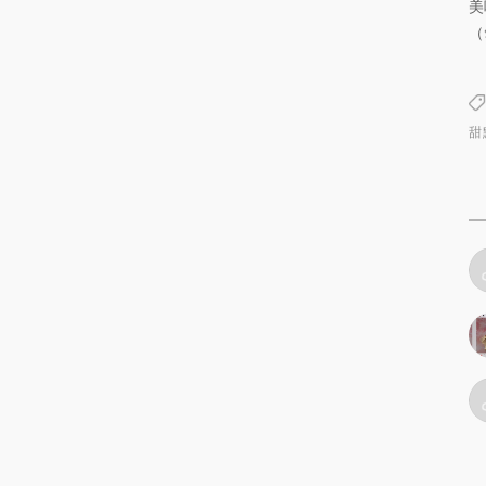
美
（
甜