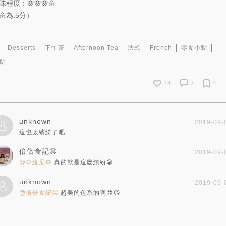
味程度：🌸🌸🌸🌼
🌼為.5分）
Desserts
下午茶
Afternoon Tea
法式
French
零食小點
點
24
3
4
unknown
2019-09-
這也太繽紛了吧
倍倍食記🤤
2019-09-
@🌻維尼🌻
真的就是這麼繽紛😁
unknown
2019-09-
@倍倍食記🤤
超美的色系的啊😍😘