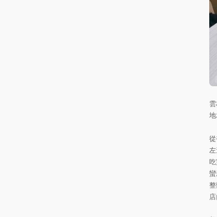
雲
地
從
左
吃
蠻
整
店