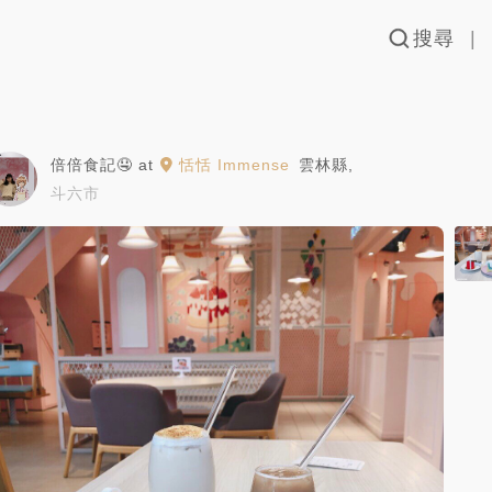
搜尋
倍倍食記🤤
at
恬恬 Immense
雲林縣
,
斗六市