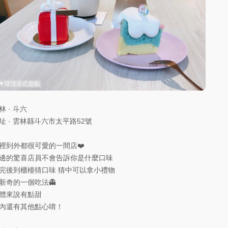
林 · 斗六
址 · 雲林縣斗六市太平路52號
裡到外都很可愛的一間店❤️
邊的驚喜店員不會告訴你是什麼口味
完後到櫃檯猜口味 猜中可以拿小禮物
新奇的一個吃法👻
體來說有點甜
內還有其他點心唷！