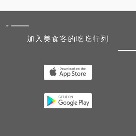
加入美食客的吃吃行列