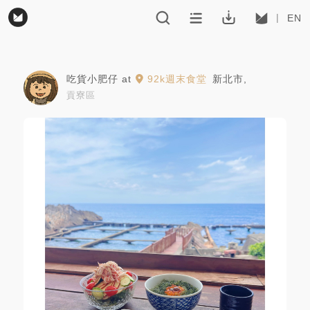
EN
吃貨小肥仔
at
92k週末食堂
新北市
,
貢寮區