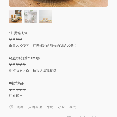
#打拋豬肉飯
❤️❤️❤️❤️
份量大又便宜，打拋豬炒的滿香的我給80分！
#酸辣海鮮炒mama麵
❤️❤️❤️❤️❤️
比打拋更大份，麵很入味我超愛!
#泰式奶茶
❤️❤️❤️❤️❤️
好好喝🥤
晚餐
異國料理
午餐
小吃
泰式