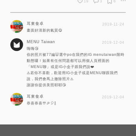
19
3
6
耳東食卓
2019-11-24
畫面好清新的氣質😋
MENU Taiwan
2019-12-04
嗨嗨😘
你的照片被77編🐷選中po在我們的IG menutaiwan限時
動態囉！如果有任何問題都可以用個人頁裡面的
「MENU聊」或是IG小盒子跟我們說❤️
⚠️若你不喜歡，歡迎用IG小盒子或是MENU聊跟我們
說，我們會馬上撤除照片⚠️
謝謝你提供美照耶耶😘
耳東食卓
2019-12-04
恭喜恭喜🎊🎉🎈🍾️