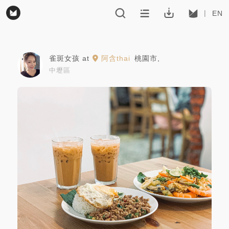
EN
雀斑女孩
at
阿含thai
桃園市
,
中壢區