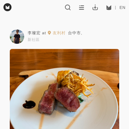
EN
李璨宏
at
友利村
台中市
,
新社區