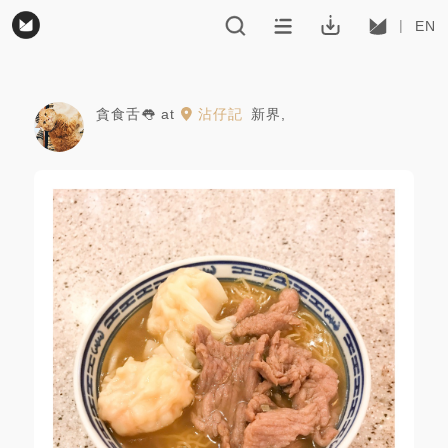
EN
貪食舌👅
at
沾仔記
新界
,