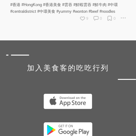
#香港
#HongKong
#香港美食
#雲吞
#鮮蝦雲吞
#鮮牛肉
#中環
#centraldistrict
#中環美食
#yummy
#wonton
#beef
#noodles
9
0
0
加入美食客的吃吃行列