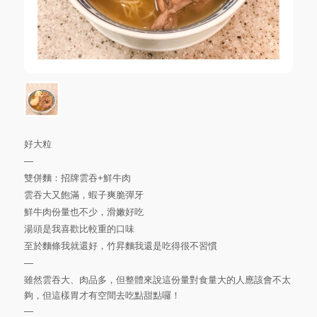
好大粒
—
雙併麵：招牌雲吞+鮮牛肉
雲吞大又飽滿，蝦子爽脆彈牙
鮮牛肉份量也不少，滑嫩好吃
湯頭是我喜歡比較重的口味
至於麵條我就還好，竹昇麵我還是吃得很不習慣
—
雖然雲吞大、肉品多，但整體來說這份量對食量大的人應該會不太
夠，但這樣胃才有空間去吃點甜點囉！
—