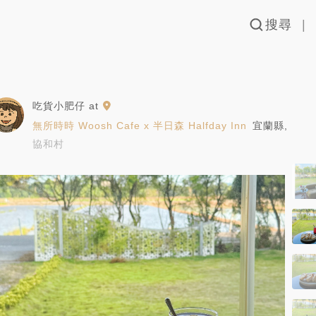
搜尋
吃貨小肥仔
at
無所時時 Woosh Cafe x 半日森 Halfday Inn
宜蘭縣
,
協和村