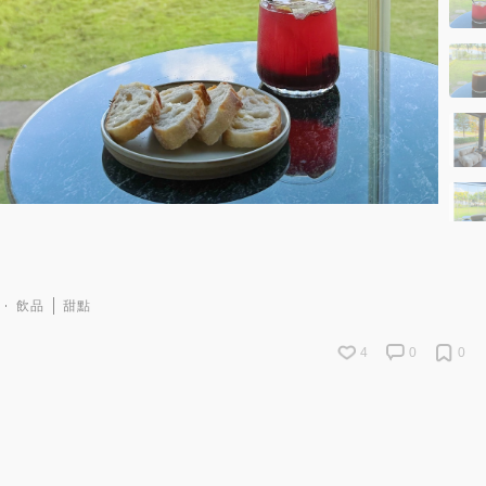
飲品
甜點
4
0
0