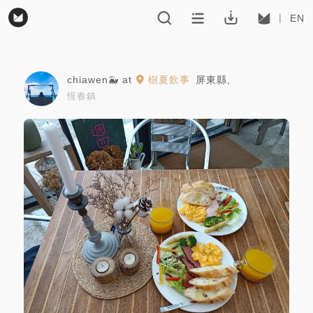
EN
chiawen🐳
at
樹夏飲事
屏東縣
,
恆春鎮