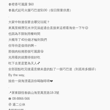
🍿️橙香可麗露 $60
🍿️義式起司火腿巧巴達$100（假日限量供應）
.
大家中秋連假要去哪兒玩呢？
來萬里桐潛完水沖完澡超適合直接來這裡看海坐一下午😌
也因為不限制用餐時間
大概等了40分鐘才輪到我們
但等待是值得的啊～
那個肉桂捲那個可麗露🤤
光用看的就覺得很好吃
吃下去更是驚為天人💕
全部甜點吃完後還意猶未盡的點了一個巧巴達（到底有多餓🤣）
By the way,
撿拾一袋海漂還請你喝咖啡唷❤️
.
📍屏東縣恆春鎮山海里萬里路18-3號
☎️ 08-8866-566
🚷 週二公休