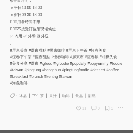
⌚️營業時間：
🔸平日13:00-18:00
🔸假日09:30-18:00
🙆🏻‍♀️用餐時間不限
💁🏻‍♀️不接受訂位須現場候位
✅ 內用 ✅ 外帶 ❎ 外送
.
#屏東美食
#屏東甜點
#屏東咖啡
#屏東下午茶
#恆春美食
#恆春下午茶
#恆春甜點
#恆春咖啡
#屏東市
#恆春鎮
#相機先食
#美食分享
#屏東
#igfood
#igfoodie
#popdaily
#popyummy
#foodie
#taiwan
#pingtung
#hengchun
#pingtungfoodie
#dessert
#coffee
#breakfast
#brunch
#kentng
#taiwan
#海龜咖啡
冰品
下午茶
果汁
咖啡
飲品
甜點
11
0
1