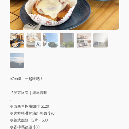
e7eat8。一起吃吧！
.
📍屏東恆春｜海龜咖啡
.
🍿️西西里檸檬咖啡 $120
🍿️肉桂捲淋奶油起司醬 $70
🍿️義式脆餅（2片）$30
🍿️香檸瑪德蓮 $30