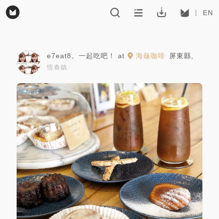
EN
e7eat8。一起吃吧！
at
海龜咖啡
屏東縣
,
恆春鎮