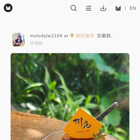
EN
melodylai1104
at
捌㡯珈琲
宜蘭縣
,
頭城鎮