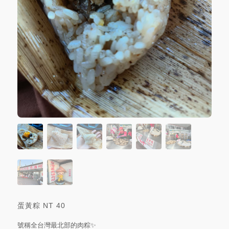
蛋黃粽
NT
40
號稱全台灣最北部的肉粽✨