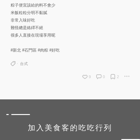
粽子便宜該給的料不會少
米飯粒粒分明不黏膩
非常入味好吃
難怪總是絡繹不絕
很多人直接在現場享用呢
#新北
#石門區
#肉粽
#好吃
台式
9
0
2
加入美食客的吃吃行列