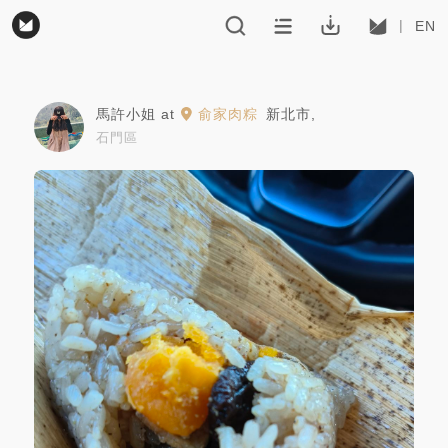
EN
馬許小姐
at
俞家肉粽
新北市
,
石門區