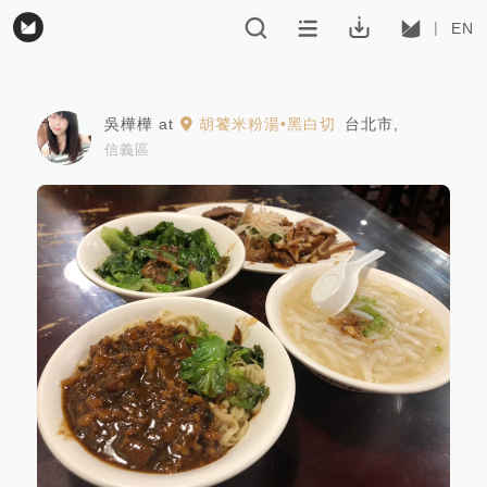
EN
吳樺樺
at
胡饕米粉湯•黑白切
台北市
,
信義區