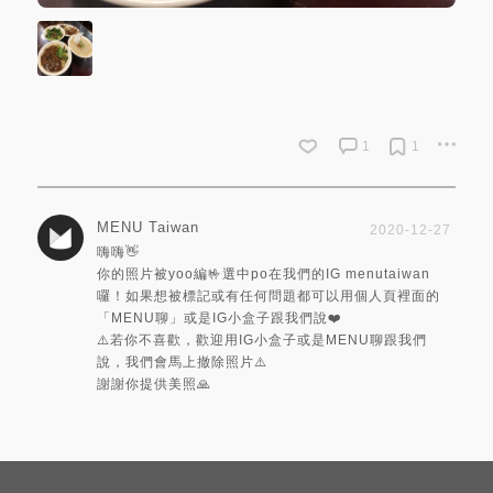
1
1
MENU Taiwan
2020-12-27
嗨嗨👋
你的照片被yoo編🤟選中po在我們的IG menutaiwan
囉！如果想被標記或有任何問題都可以用個人頁裡面的
「MENU聊」或是IG小盒子跟我們說❤️
⚠️若你不喜歡，歡迎用IG小盒子或是MENU聊跟我們
說，我們會馬上撤除照片⚠️
謝謝你提供美照🙏