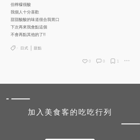
但檸檬很酸
我個人十分喜歡
甜甜酸酸的味道很合我胃口
下次再來我會點這個
不會再點其他的了!!
日式
甜點
0
0
1
加入美食客的吃吃行列