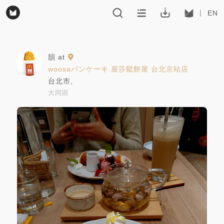
EN
韻
at
woosaパンケーキ 屋莎鬆餅屋 台北京站店
台北市
,
大同區