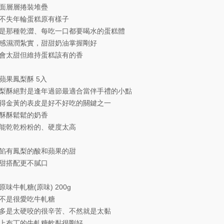
面層層捲裝堆疊
不失年輪蛋糕原有樣子
是那種乾澀、每吃一口都要喝水的蛋糕體
感濕潤紮實，甜甜奶油掌握剛好
會太甜但維持蛋糕該有的香
蘋果鳳梨酥 5入
梨酥絕對是逢年過節最適合當伴手禮的小點
得金黃的表皮是好不好吃的關鍵之一
酥酥鬆鬆的奶香
能乾乾粉粉的、硬度太高
餡有鳳梨的酸和蘋果的甜
甜搭配更不膩口
原味牛軋糖(原味) 200g
不是很愛吃牛軋糖
多是太硬咬的很辛苦、不然就是太黏
上布丁的牛軋糖軟黏很剛好