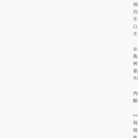
側
仍
不
口
不
.

鳳
烤
要
不
內
酸
.

我
很
春