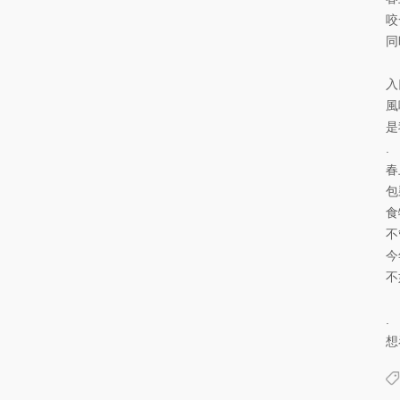
咬
同
入
風
是
.
春
包
食
不
今
不
.
想