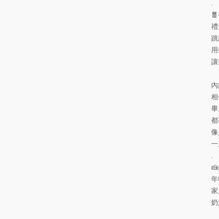
.

禮
跳
用
讓
內
相
畢
都
像
一
.

年
家
奶