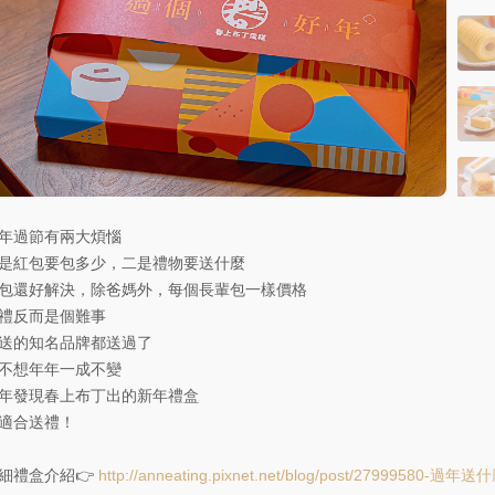
年過節有兩大煩惱
是紅包要包多少，二是禮物要送什麼
包還好解決，除爸媽外，每個長輩包一樣價格
禮反而是個難事
送的知名品牌都送過了
不想年年一成不變
年發現春上布丁出的新年禮盒
適合送禮！
細禮盒介紹👉
http://anneating.pixnet.net/blog/post/27999580-過年送