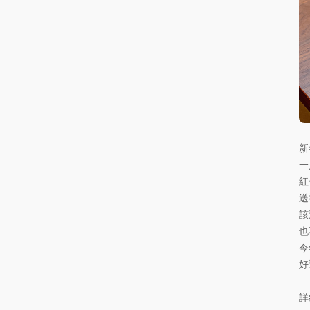
新
一
紅
送
該
也
今
好
.
詳