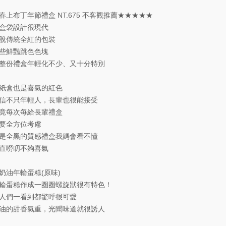
春上布丁年節禮盒 NT.675 不客觀推薦★★★★★
盒袋設計很現代
脫傳統全紅的包裝
些鮮豔跳色色塊
整份禮盒年輕化不少、又十分特別
紙盒也是喜氣的紅色
信不只年輕人，長輩也很能接受
竟每次每給長輩禮盒
要全方位考慮
是全黑的質感禮盒我媽會看不懂
直嘮叨不夠喜氣
奶油年輪蛋糕(原味)
輪蛋糕作成一圈圈螺旋狀很有特色！
人們一看到都驚呼很可愛
油的甜香氣重，光聞味道就很誘人