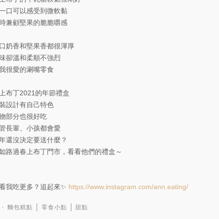
一口可以感受到微軟黏
時兼顧堅果的脆脆嚼感
口奶香和堅果香都很渾厚
味卻溫和柔順不強烈
我很愛的涮嘴零食
上布丁2021的年節禮盒
裝設計有自己特色
物部分也很好吃
管長輩、小孩都會愛
年還沒決定要送什麼？
如路過春上布丁門市，看看他們的禮盒～
看我吃更多？追起來✨
https://www.instagram.com/ann.eating/
麵包糕點
零食小點
甜點