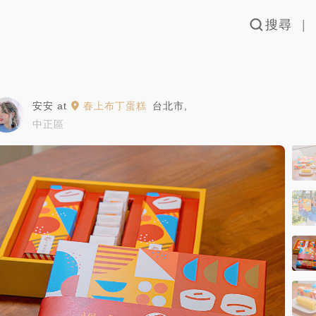
搜尋
安安
at
春上布丁蛋糕
台北市
,
中正區