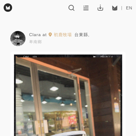
EN
Clara
at
初鹿牧場
台東縣
,
卑南鄉