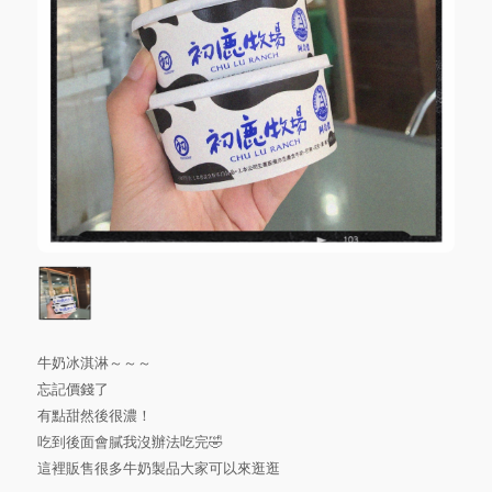
牛奶冰淇淋～～～
忘記價錢了
有點甜然後很濃！
吃到後面會膩我沒辦法吃完🤣
這裡販售很多牛奶製品大家可以來逛逛