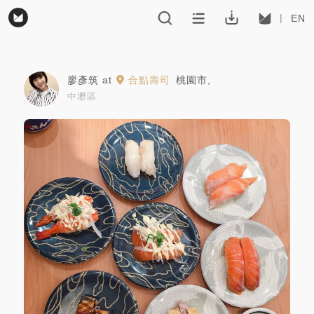
EN
廖彥筑
at
合點壽司
桃園市
,
中壢區