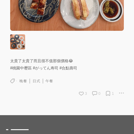
太貴了太貴了而且很不值那個價格😂
#桃園中壢區
#がってん寿司
#合點壽司
晚餐
日式
午餐
3
0
1