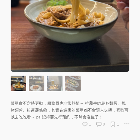
菜單會不定時更動，服務員也非常熱情～ 推薦牛肉烏冬麵🍜、燒
烤類🍖、松露薯條🍟，其實在這裏的菜單都不會讓人失望，喜歡可
以去吃吃看～ ps 記得要先行預約，不然會沒位子！
1
0
1