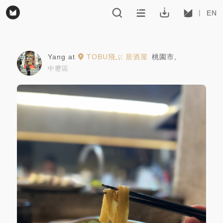
EN
Yang
at
TOBU飛ぶ 居酒屋
桃園市
,
中壢區