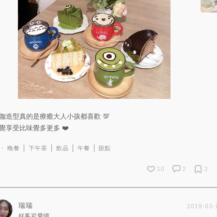
咖造型真的是療癒大人小孩都喜歡 💯
覺享受比味覺多更多 ❤️
晚餐
下午茶
飲品
午餐
甜點
10
2
2
瑞瑞
2019-03-
好客可愛唷