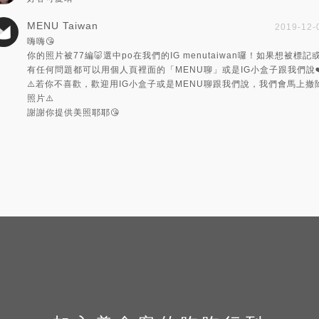
MENU Taiwan
2019-12-
嗨嗨😘
你的照片被77編🐷選中po在我們的IG menutaiwan囉！如果想被標記
有任何問題都可以用個人頁裡面的「MENU聊」或是IG小盒子跟我們說❤
⚠️若你不喜歡，歡迎用IG小盒子或是MENU聊跟我們說，我們會馬上撤
照片⚠️
謝謝你提供美照耶耶😘