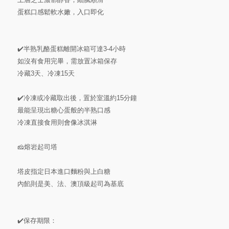
蛋糕口感鬆軟水嫩，入口即化
✔️半熟乳酪蛋糕離開冰箱可達3-4小時
如沒有食用完畢，需放置冰箱保存
冷藏3天、冷凍15天
✔️冷凍或冷藏取出後，置於室溫約15分鐘
最能呈現出糖心蛋般的半熟口感
冷凍直接食用則會像冰淇淋
🧀️熔岩起司塔
塔皮指定日本進口麵粉與上白糖
內餡則是美、法、澳頂級起司為基底
✔️保存期限：