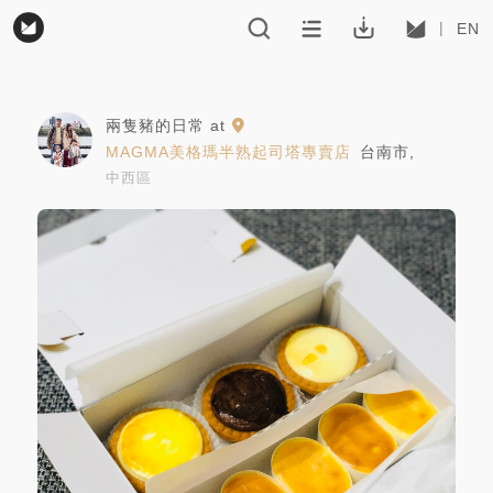
EN
兩隻豬的日常
at
MAGMA美格瑪半熟起司塔專賣店
台南市
,
中西區