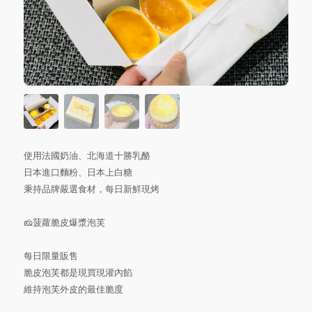
使用法國奶油、北海道十勝乳酪
日本進口麵粉、日本上白糖
秉持品牌嚴選食材，每日新鮮現烤
🧀️菠蘿脆皮爆漿泡芙
每日限量販售
脆皮泡芙都是現買現灌內餡
維持泡芙外皮的最佳脆度