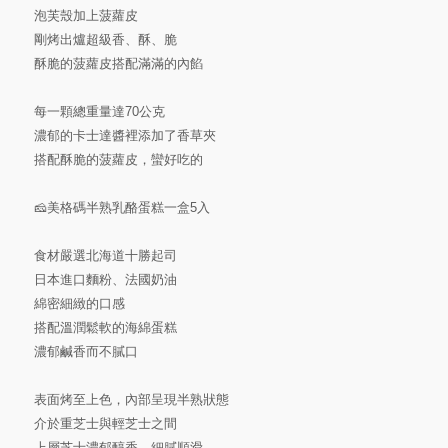
泡芙殼加上菠蘿皮
剛烤出爐超級香、酥、脆
酥脆的菠蘿皮搭配滿滿的內餡
每一顆總重量達70公克
濃郁的卡士達醬裡添加了香草夾
搭配酥脆的菠蘿皮，蠻好吃的
🧀️美格碼半熟乳酪蛋糕一盒5入
食材嚴選北海道十勝起司
日本進口麵粉、法國奶油
綿密細緻的口感
搭配溫潤鬆軟的海綿蛋糕
濃郁鹹香而不膩口
表面烤至上色，內部呈現半熟狀態
介於重芝士與輕芝士之間
上層芝士濃郁醇香，細膩順滑