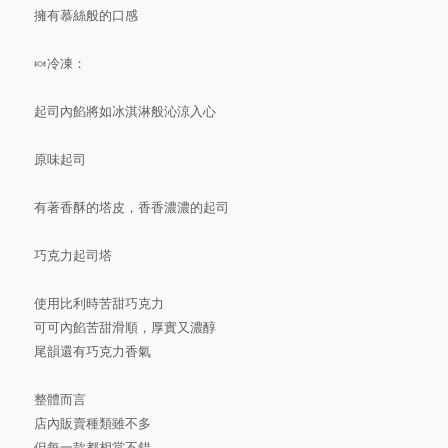
擁有慕絲般的口感
🍬冷凍：
起司內餡將如冰淇淋般沁涼入心
原味起司
有著香酥的塔皮，香香濃濃的起司
巧克力起司塔
使用比利時苦甜巧克力
可可內餡苦甜滑順，厚實又濃醇
尾韻還有巧克力香氣
整體而言
店內販賣種類雖不多
但每一款都相當不錯