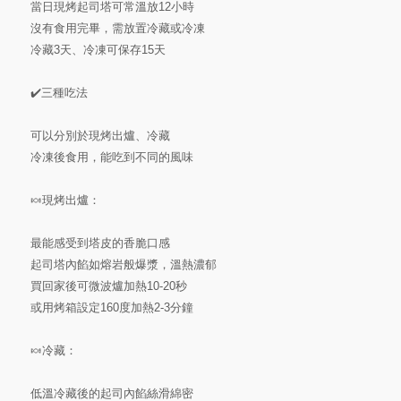
當日現烤起司塔可常溫放12小時
沒有食用完畢，需放置冷藏或冷凍
冷藏3天、冷凍可保存15天
✔️三種吃法
可以分別於現烤出爐、冷藏
冷凍後食用，能吃到不同的風味
🍬現烤出爐：
最能感受到塔皮的香脆口感
起司塔內餡如熔岩般爆漿，溫熱濃郁
買回家後可微波爐加熱10-20秒
或用烤箱設定160度加熱2-3分鐘
🍬冷藏：
低溫冷藏後的起司內餡絲滑綿密