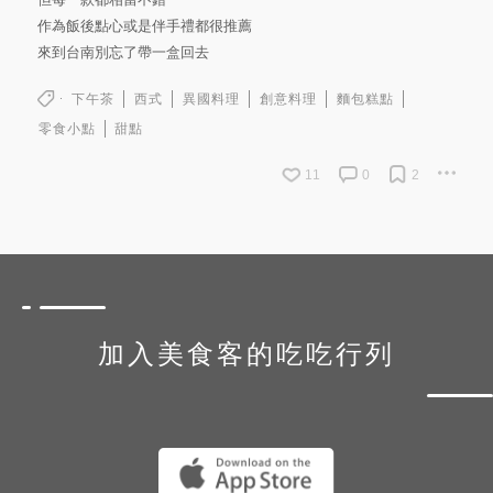
作為飯後點心或是伴手禮都很推薦
來到台南別忘了帶一盒回去
下午茶
西式
異國料理
創意料理
麵包糕點
零食小點
甜點
11
0
2
加入美食客的吃吃行列