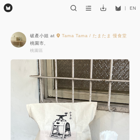
EN
破產小姐
at
Tama Tama / たまたま 慢食堂
桃園市
,
桃園區