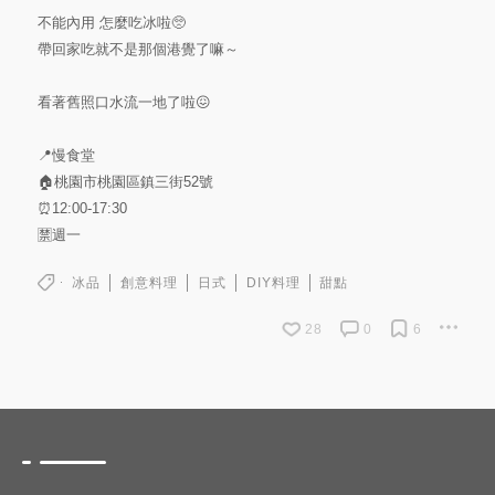
不能內用 怎麼吃冰啦🥺
帶回家吃就不是那個港覺了嘛～
看著舊照口水流一地了啦😖
📍慢食堂
🏠桃園市桃園區鎮三街52號
⏰12:00-17:30
🈲️週一
冰品
創意料理
日式
DIY料理
甜點
28
0
6