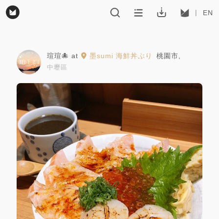
EN
瑄瑄🐙
at
墨sumi 海鮮丼ぶり
桃園市
,
中壢區