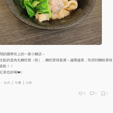
鬧的國華街上的一家小麵店～
次點的是肉丸麵疙瘩（乾），麵疙瘩很紮實～越嚼越香，吃得到麵粉香味
喜歡！！
紅茶也好喝❤️）
台式
午餐
小吃
5
0
2