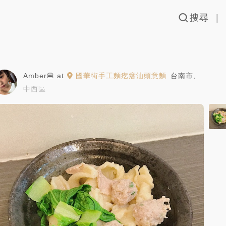
搜尋
Amber🍔
at
國華街手工麵疙瘩汕頭意麵
台南市
,
中西區