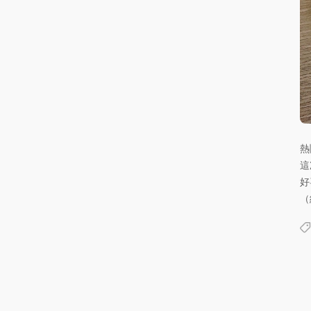
熱
這
好
（