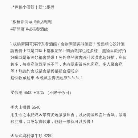
📍奔跑小酒館｜新北板橋
#板橋新開幕
#新店報報
#新開幕
#板橋餐酒館
\ 板橋新開幕浮誇系餐酒館 / 食物調酒美味無雷！餐點精心設計無
論視覺上或是口味上都很驚艷✨調酒選擇也超多樣、無論喜歡好拍
好喝或是茶酒類都會愛爆！另外摩登復古設計裝潢也超好拍，座位
數多，每處座位氛圍感不同，也有隱密質感包廂座、多人聚會座
等！無論約會或聚會聚餐都超合適啦👍
趕快收藏起來 今晚就去奔跑起來🏃🏃🏃！
🔻低消 $500 +10% （不限平假日）
🌟火山排骨 $540
用生命之水點燃🔥帶有炙燒微微焦香，以及特製辣醬汁香氣，嚴選
豬肋排，口感紮實軟嫩，輕輕一撥就可以脫骨！
🌟法式鄉村燉牛頰 $280