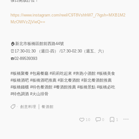
假日開放訂位！
https://www.instagram.com/reel/C9T8VshhW7_/?igsh=MXB1M2
MzOWVzZjVieQ==
🏠新北市板橋區館前西路44號
⏰17:30-01:30 （週日-四） /17:30-02:30（週五、六）
☎️02-89539393
#板橋聚餐
#包廂餐廳
#莉莉吃起來
#奔跑小酒館
#板橋美食
#板橋酒吧
#板橋酒吧推薦
#新北餐酒館
#新北餐酒館推薦
#板橋錢櫃
#特色餐酒館
#餐酒館推薦
#板橋景點
#板橋必吃
#特色調酒
#火山排骨
創意料理
餐酒館
10
0
1