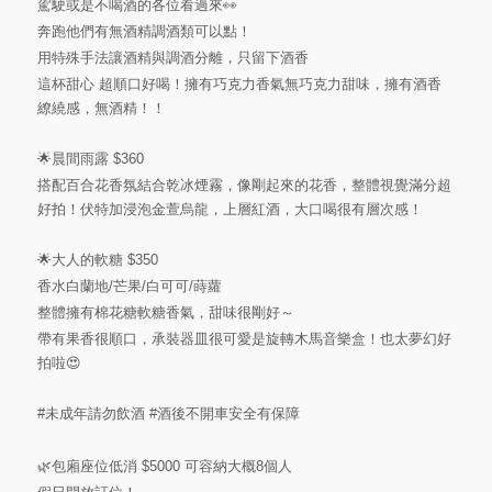
駕駛或是不喝酒的各位看過來👀
奔跑他們有無酒精調酒類可以點！
用特殊手法讓酒精與調酒分離，只留下酒香
這杯甜心 超順口好喝！擁有巧克力香氣無巧克力甜味，擁有酒香
繚繞感，無酒精！！
🌟晨間雨露 $360
搭配百合花香氛結合乾冰煙霧，像剛起來的花香，整體視覺滿分超
好拍！伏特加浸泡金萱烏龍，上層紅酒，大口喝很有層次感！
🌟大人的軟糖 $350
香水白蘭地/芒果/白可可/蒔蘿
整體擁有棉花糖軟糖香氣，甜味很剛好～
帶有果香很順口，承裝器皿很可愛是旋轉木馬音樂盒！也太夢幻好
拍啦😍
#未成年請勿飲酒
#酒後不開車安全有保障
🌿包廂座位低消 $5000 可容納大概8個人