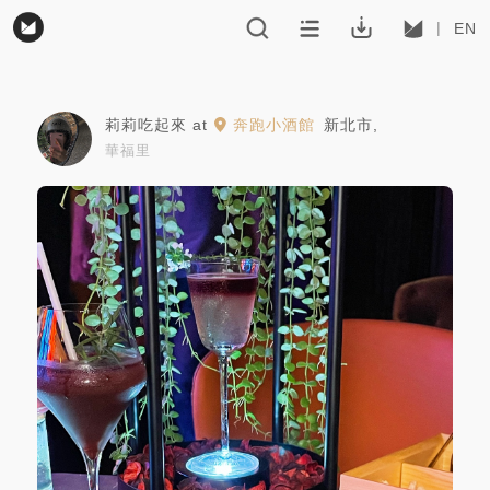
EN
莉莉吃起來
at
奔跑小酒館
新北市
,
華福里