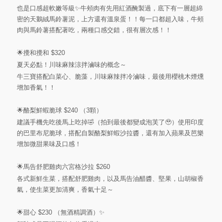
也是口感超軟嫩等級✨牛頰肉有先用紅酒醃製過，底下有一層超綿
密的天鵝絨馬鈴薯泥，上方還有溫泉蛋！！每一口都超入味，牛頰
肉與馬鈴薯搭配著吃，兩種口感交錯，很有層次感！！
🌟攪和攪和 $320
夏天必點！川味麻辣涼拌滷味的概念～
牛三寶搭配白菜心、脆藻，川味麻辣拌冷滷味，最後用櫻桃木煙燻
增加香氣！！
🌟酪梨鮮蝦脆球 $240 （3顆）
建議手機先吃後馬上吃掉🤣（拍到最後都變成泡芙了🥹）使用印度
的巴里布尼脆球，搭配自製酪梨鮮蝦沙拉醬，還有加入蘋果及芭樂
增加微甜果味及口感！
🌟馬告舒肥雞肉六宮格沙拉 $260
各式新鮮生菜，搭配舒肥雞肉，以及馬告油醋醬、堅果，山胡椒香
氣，使生菜更加清爽，香氣十足～
🌟甜心 $230 （無酒精調酒）✨