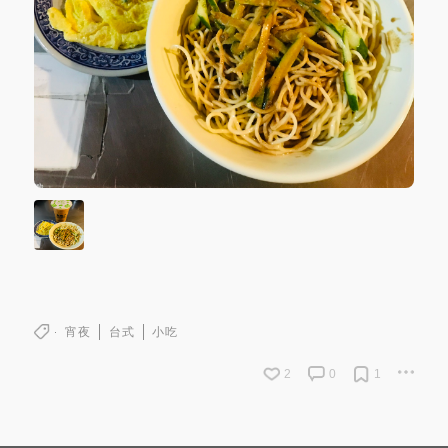
宵夜
台式
小吃
2
0
1