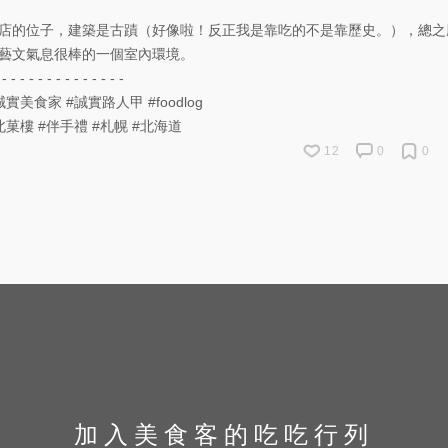
店的位子，建築是古蹟（好像啦！反正我是靠吃的不是靠歷史。），總之
藝文氣息很棒的一個室內環境。
 - - - - - - - - - - - - - -
誠實美食家
#誠實路人甲
#foodlog
北菓樓
#伴手禮
#札幌
#北海道
12
0
0
加入美食客的吃吃行列