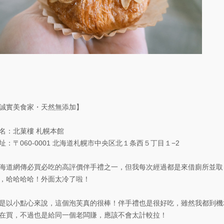
誠實美食家・天然無添加】
名：北菓樓 札幌本館
址：〒060-0001 北海道札幌市中央区北１条西５丁目１−2
海道網傳必買必吃的高評價伴手禮之一，但我每次經過都是來借廁所並取
，哈哈哈哈！外面太冷了啦！
是以小點心來說，這個泡芙真的很棒！伴手禮也是很好吃，雖然我都到機
在買，不過也是給同一個老闆賺，應該不會太計較拉！