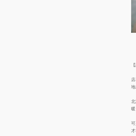
【
店
地
北
暖
可
才