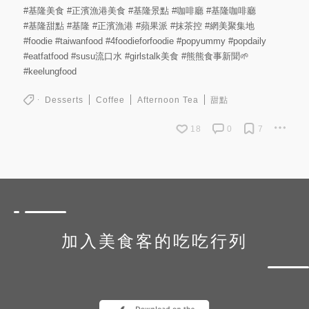
#基隆美食
#正濱漁港美食
#基隆景點
#咖啡廳
#基隆咖啡廳
#基隆甜點
#基隆
#正濱漁港
#蘋果派
#抹茶控
#網美聚集地
#foodie
#taiwanfood
#4foodieforfoodie
#popyummy
#popdaily
#eatfatfood
#susu流口水
#girlstalk美食
#熊熊食事新聞🌱
#keelungfood
Desserts
Coffee
Afternoon Tea
甜點
18
0
7
加入美食客的吃吃行列