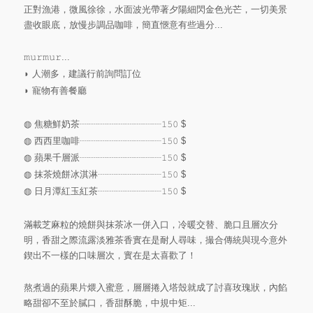
正對漁港，微風徐徐，水面波光帶著夕陽細閃金色光芒，一切美景
盡收眼底，放慢步調品咖啡，簡直愜意有些過分...
⠀⠀⠀⠀⠀⠀⠀⠀⠀⠀⠀
𝚖𝚞𝚛𝚖𝚞𝚛...
◗ 人潮多，建議行前詢問訂位
◗ 寵物有善餐廳
⠀⠀⠀⠀⠀⠀⠀⠀⠀⠀⠀
◍ 焦糖鮮奶茶┈┈┈┈┈┈┈┈┈𝟷𝟻𝟶 $
◍ 西西里咖啡┈┈┈┈┈┈┈┈┈𝟷𝟻𝟶 $
◍ 蘋果千層派┈┈┈┈┈┈┈┈┈𝟷𝟻𝟶 $
◍ 抹茶燒餅冰淇淋┈┈┈┈┈┈┈𝟷𝟻𝟶 $
◍ 日月潭紅玉紅茶┈┈┈┈┈┈┈𝟷𝟻𝟶 $
⠀⠀⠀⠀⠀⠀⠀⠀⠀⠀⠀⠀⠀⠀⠀⠀
滿載芝麻粒的燒餅與抹茶冰一併入口，冷暖交替、脆口且層次分
明，香甜之際流露淡雅茶香實在是耐人尋味，撮合傳統與現今意外
鍥出不一樣的口味層次，實在是太喜歡了！
⠀⠀⠀⠀⠀⠀⠀⠀⠀⠀
熬煮過的蘋果片煨入蜜意，層層捲入塔殼就成了討喜玫瑰狀，內餡
略甜卻不至於膩口，香甜酥脆，中規中矩...