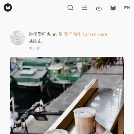
EN
熊熊愛吃鬼
at
圖們咖啡 tuman café
基隆市
,
中正區