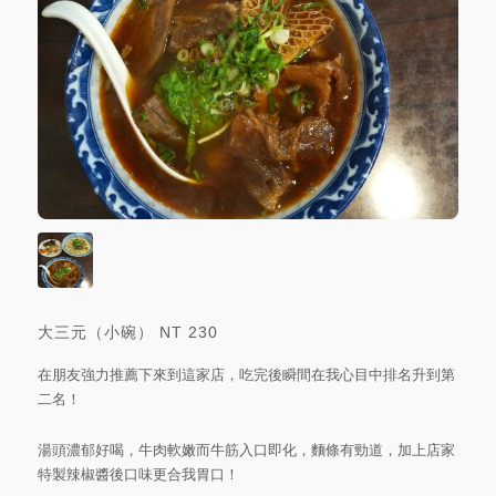
大三元（小碗）
NT
230
在朋友強力推薦下來到這家店，吃完後瞬間在我心目中排名升到第
二名！
湯頭濃郁好喝，牛肉軟嫩而牛筋入口即化，麵條有勁道，加上店家
特製辣椒醬後口味更合我胃口！