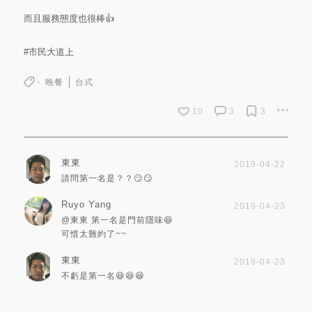
而且服務態度也很棒👍
#市民大道上
晚餐
台式
10
3
3
東東
2019-04-22
請問第一名是？？😏😏
Ruyo Yang
2019-04-23
@東東
第一名是門前隱味😆
可惜太難約了~~
東東
2019-04-23
不虧是第一名😆😆😆