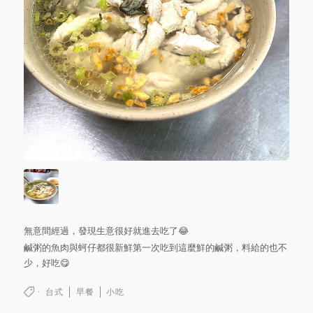
無意間經過，發現生意很好就進去吃了😂
鹹粥的魚肉與蚵仔都很新鮮第一次吃到這麼鮮的鹹粥，料給的也不
少，好吃😋
台式
早餐
小吃