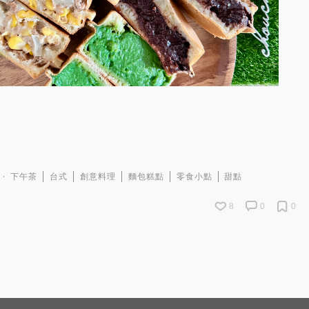
下午茶
台式
創意料理
麵包糕點
零食小點
甜點
8
0
0