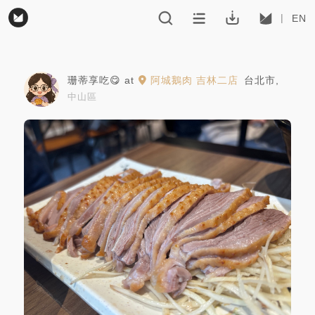
EN
珊蒂享吃😋
at
阿城鵝肉 吉林二店
台北市
,
中山區