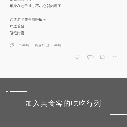
藏身在巷子裡，不小心就錯過了
-
這道眉毛雞是咖喱飯🍛
味道普普
但很討喜
早午餐
異國料理
午餐
8
0
7
加入美食客的吃吃行列