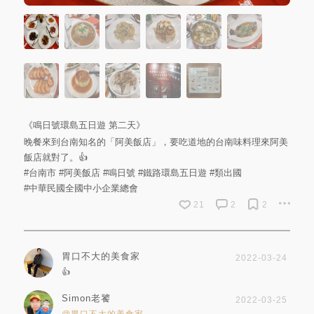
《鳴日號環島五日遊 第二天》
晚餐來到台南知名的「阿美飯店」，要吃道地的台南味料理來阿美
飯店就對了。👍
#台南市
#阿美飯店
#鳴日號
#鐵路環島五日遊
#類出國
#中華民國全國中小企業總會
21
2
2
胃口不大的美食家
2022-03-24
👍
Simon老饕
2022-03-25
@胃口不大的美食家