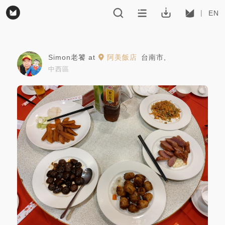
EN
Simon老饕
at
阿美飯店
台南市
,
中西區