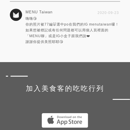
MENU Taiwan
2020-09-23
嗨嗨😘
你的照片被77編🐷選中po在我們的IG menutaiwan囉！
如果想被標記或有任何問題都可以用個人頁裡面的
「MENU聊」或是IG小盒子跟我們說❤️
謝謝你提供美照耶耶😘
加入美食客的吃吃行列