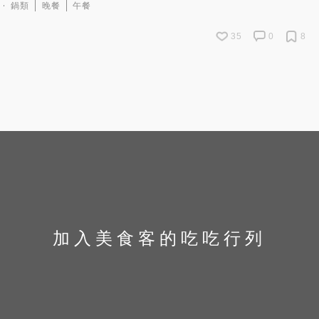
鍋類
晚餐
午餐
35
0
8
加入美食客的吃吃行列