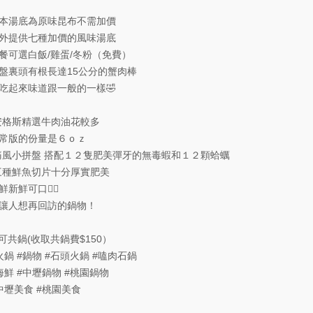
本湯底為原味昆布不需加價
外提供七種加價的風味湯底
餐可選白飯/雞蛋/冬粉（免費）
盤裏頭有根長達15公分的蟹肉棒
吃起來味道跟一般的一樣🤣
安格斯精選牛肉油花較多
常版的份量是６ｏｚ
痛風小拼盤 搭配１２隻肥美彈牙的無毒蝦和１２顆蛤蠣
三種鮮魚切片十分厚實肥美
鮮新鮮可口👍🏼
讓人想再回訪的鍋物！
️可共鍋(收取共鍋費$150）
火鍋
#鍋物
#石頭火鍋
#嗑肉石鍋
海鮮
#中壢鍋物
#桃園鍋物
中壢美食
#桃園美食