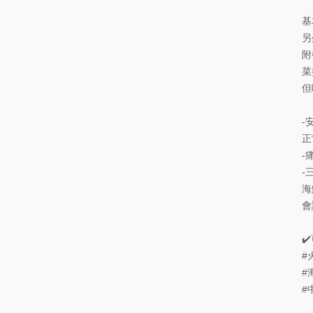
基
另
附
菜
但
-
正
-
-
海
會
✔
#
#
#