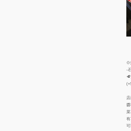

-

(
店
醬
菜
有
可