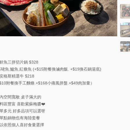
鮮魚三拼切片鍋 $328
石咾魚.鱸魚.紅條魚 (+$15附餐換滷肉飯. +$19換石鍋湯底)
安格斯精選牛 $218
+$10附餐換手工麵條.+$168小痛風拼盤.+$49肉加量）
內空間寬敞 桌子滿大的
料區豐富 喜歡紫蘇梅醬❤️
單多元 好多品項可以選呀
單點鍋物也有海陸套餐
以依照個人喜好食量選擇