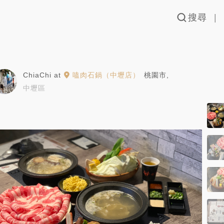
搜尋
ChiaChi
at
嗑肉石鍋（中壢店）
桃園市
,
中壢區