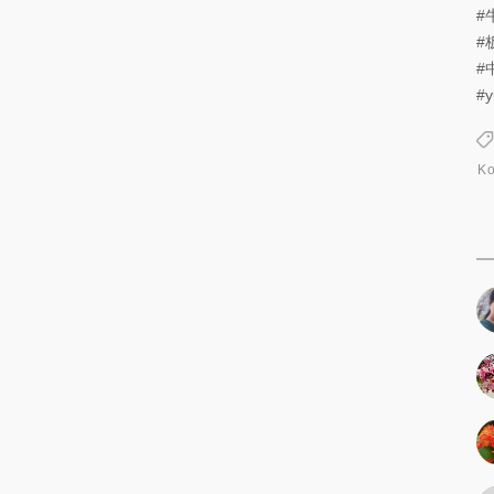
#
#
#
#
K