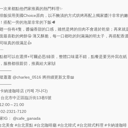
一次來都點他們家推薦的熱門料理✨
排飯採用美國Choice原肉，以不醃漬的方式烘烤再配上獨家醬汁非常的嫩
！搭配一旁的泡菜非常的下飯🥩
翅一份有4隻，醬偏香甜的口感，雖然是烤的但肉不會過於乾柴；再來就
面最喜歡的烤餅🤤 薄又酥脆，每一口都吃的到滿滿的明太子，再搭配香
司味真的很滿足👍
⋯
點都可以在選擇+可爾必思/綠茶，整體口味還不錯，點餐是要另外寫在紙
，服務都很親切，推薦給大家🙌
———
蹤蕭蕭
@charles_0516
將持續更新文章📖
———
卡納達咖啡店 (카페 가나다)
 台北市中正區臨沂街13巷5號
12:00～21:00
 02-2321-7120
家IG：
@cafe_ganada
台北美食
#台北景點
#台北咖啡廳
#台北韓式
#台北韓式料理
#卡納達咖啡