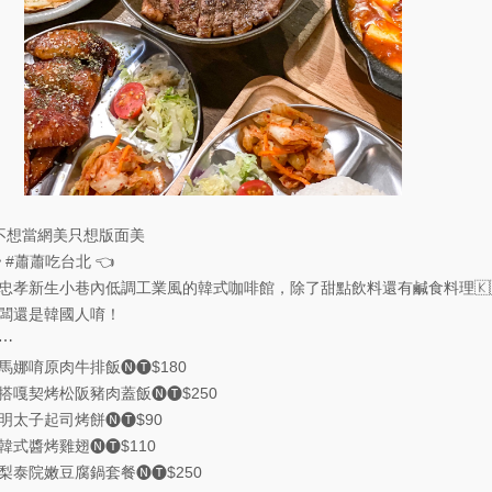
不想當網美只想版面美

#蕭蕭吃台北
👈
忠孝新生小巷內低調工業風的韓式咖啡館，除了甜點飲料還有鹹食料理🇰
闆還是韓國人唷！
⋯
馬娜唷原肉牛排飯🅝🅣$180
搭嘎契烤松阪豬肉蓋飯🅝🅣$250
明太子起司烤餅🅝🅣$90
韓式醬烤雞翅🅝🅣$110
梨泰院嫩豆腐鍋套餐🅝🅣$250