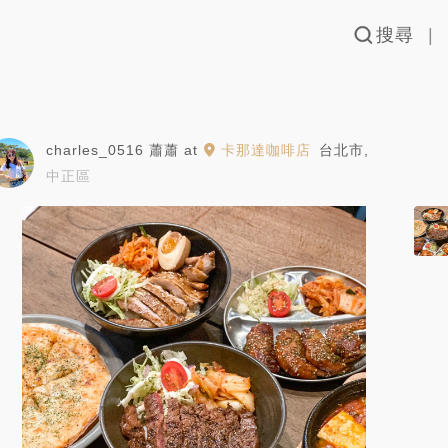
搜尋
charles_0516 蕭蕭
at
卡那達咖啡店
台北市
,
中正區