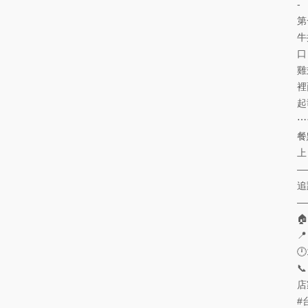
-
第
牛
口
雞
裡
起
⋯
餐
上
—
追
—


🕛
📞
店
#