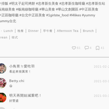
牛排飯
#明太子起司烤餅
#忠孝新生美食
#忠孝新生咖啡廳
#忠孝新生站
板南線美食
#板南線咖啡廳
#華山美食
#華山文創園區
#中正區美食
中正區咖啡廳
#台北中正區美食
#1girlstw_food
#l4likes
#yummy
yummy台北
Lunch
晚餐
Dinner
早午餐
Afternoon Tea
Brunch
orean
韓式
61
4
41
小鳥胃ㄉ愛吃羽
2021-02-
看起來很厲害！
Betty.chi
2021-03-
🤤
明天再開始減重吧！
2021-03-
好豐盛