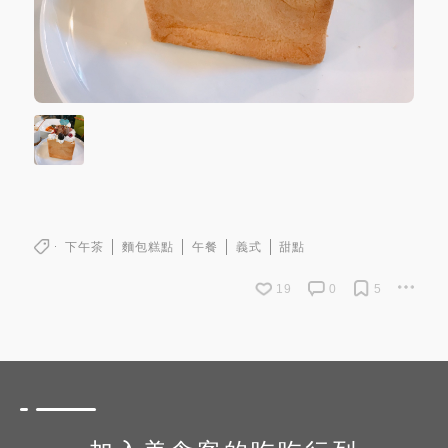
下午茶
麵包糕點
午餐
義式
甜點
19
0
5