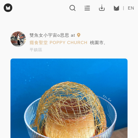
EN
雙魚女小宇宙o思思
at
癮食聖堂 POPPY CHURCH
桃園市
,
平鎮區