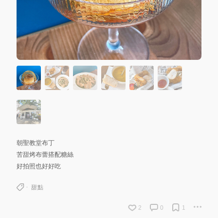
朝聖教堂布丁
苦甜烤布蕾搭配糖絲
好拍照也好好吃
甜點
2
0
1