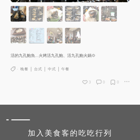
活的九孔鮑魚...火烤活九孔鮑、活九孔鮑火鍋🍲
晚餐
台式
中式
午餐
3
0
0
加入美食客的吃吃行列