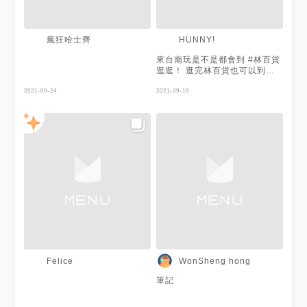
瘋狂哈士齊
HUNNY!
來台南玩是不是都會到 #林百貨
逛逛！ 逛完林百貨也可以到隔
壁的 #兜空間 是有風格的選物
2021-09-24
店也是複合式咖啡店☕️ #經典楓
2021-09-19
糖千層 $180 這間的千層號稱千
層界の101！堆疊52層，真的厚
到不行🤤想必大家都是因為他比
一般的千層高許多而來的，畢竟
千層蛋糕製作過程本來就要有滿
滿的耐心，能堆疊到那麼高真的
很不容易！奶油滑順、楓糖溫
順，個人覺得甜度滿適中的不會
膩口，不過味道就是中規中矩，
沒有到視覺上那麼令人驚艷～整
體來說還是可以來嚐鮮！ 【好
吃程度】🌕🌕🌕🌘🌑 【好拍程
度】🌕🌕🌕🌗🌑 【CP值】🌕🌕🌕
🌘 🌑 💡買的時候還沒開放內
用！現在已經開放囉～ 🔍店家
Felice
WonSheng hong
資訊 🖇 DOU MAISON兜空間
台南市中西區中正路33號 營業
筆記
時間：11:30～20:00