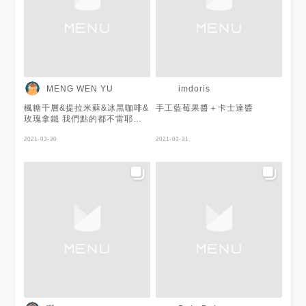
MENG WEN YU
imdoris
楓糖千層&提拉米蘇&冰黑咖啡&
手工藍莓果醬＋卡士達醬
玫瑰拿鐵 我們點的都不雷耶，
咖啡都不錯喝，而且黑咖啡的冰
塊是用咖啡冰磚整個超加分❤️蛋
2021-03-30
2021-03-31
糕也好吃那個有抹茶千層，可惜
我們去的時候賣完了😢只能點另
外一個口味，他千層真的超多層
❤️，不會太濕也不會太乾我覺得
剛剛好，提拉米蘇也不錯是我喜
歡的味道❤️❤️他們也有賣衣服
喔，只是我們是為了吃去的所以
沒進去逛