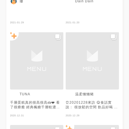
珊
Dain Dain
2021-01-29
2021-01-20
温柔懶懶豬
TUNA
千層蛋糕真的很高很高🍰❤️ 看
⏰20201228來訪 😋食話實
了很療癒 經典楓糖千層較濃郁
說： 很放鬆的空間 飲品好喝 白
抹茶千層好吃 味道較濃郁，有
拿鐵內添加奶酒 上面浮了一層
濃厚的奶油 飲料推薦時間的旅
2020-12-31
奶油 口感不錯 千層好看勝過好
2020-12-29
行(是蜂蜜氣泡水🍯) 很解膩 拿
吃 淡淡楓糖味 和雞蛋糕的餅皮
鐵的部分就比較普通 內部裝潢
味 裡頭空間很好拍 可以待上一