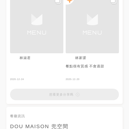
也很美麗，很有設計感，很好拍
兩鐘頭
照 超美的啦❤️❤️❤️
林淑君
林家瑗
餐點很有質感 不會過甜
2020-12-24
2020-12-20
想看更多分享嗎
餐廳資訊
DOU MAISON 兜空間