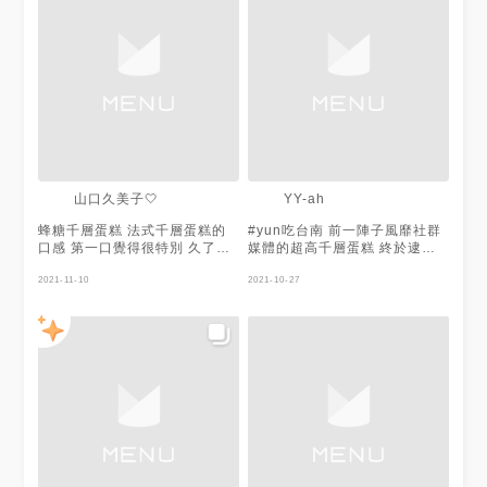
部分則是無功無過 / 低消一份套
餐280up (蛋糕+飲料） 飲料
160up 同價位可以有更佳選擇
千層甚至沒有到及格線 / 🌟🌟🌟
尚可但不會想回訪
山口久美子🤍
YY-ah
蜂糖千層蛋糕 法式千層蛋糕的
#yun吃台南 前一陣子風靡社群
口感 第一口覺得很特別 久了卻
媒體的超高千層蛋糕 終於逮到
會膩 粉末沒有很順口 卡在喉嚨
機會可以去了 以千層蛋糕來說
讓人覺得挺不舒服的 但網友主
2021-11-10
價位不高 但口味在我吃來不算
2021-10-27
推他們的抹茶千層 可以去試試
太好 抹茶口味略勝一籌 - 任選
看
飲料+甜點$280(選抹茶千層
$300)