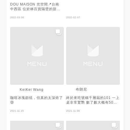
☎️：06-2219169 飽足程度：🌕
DOU MAISON 兜空間📍台南
🌕🌗🌑🌑 回訪意願：❤️❤️❤️ 🖤
中西區 位於林百貨隔壁的甜點
🖤
店，他們有名的是超高的千層蛋
—————————————————————
糕，真的是很多層😂 千層的部
2022-03-06
2022-02-07
分，味道都不太突出，吃起來有
點乾，鮮奶油也不濕潤，整體來
說千層真的很薄但比較膩口也偏
乾，一定要配飲品，但它的特點
就是，真的很高！ 飲料的部分
甜度適中，黑糖抹茶拿鐵上面的
炙燒黑糖，我還蠻喜歡的，飲品
的部分跟外面都差不多，但外觀
還不錯👌 整體來說，千層外觀
很漂亮，煎的真的很好！但吃起
來沒有想像中驚豔，可能是去之
前抱著太高的期望😂吃起來很容
易膩，建議可以分食，或是搭配
清爽的飲品食用，飲品跟蛋糕可
搭套餐- 楓糖千層- 抹茶千層- 黑
布朗尼
KeiKei Wang
糖抹茶拿鐵- ——————-店家
資訊—————- 所在地址：台
咖啡冰塊頗炫，但真的太深焙了
終於來吃號稱千層屆的101 一上
南市中西區中正路33號 營業時
😰
桌非常驚艷 數了數大概有50層
間：13:00-21:00 聯絡電話：
上下 但看起來比吃起來好多了
06-221 9902 低消每人一份餐
2021-11-15
味道就是普通 抹茶千層的苦味
2021-11-08
點or一杯飲品
比較重 楓糖千層中規中矩 整體
口味非常不甜 奶油也太乾了 蛋
糕中心的奶油甚至有點硬 飲料