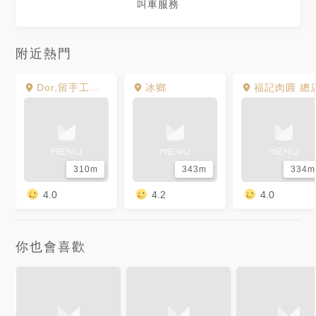
叫車服務
附近熱門
Dor,留手工義大利麵 友愛店
冰鄉
福記肉圓 總
310m
343m
334m
4.0
4.2
4.0
你也會喜歡