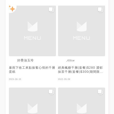
好疊油玉玲
𝓐𝓵𝓵𝓲𝓮
暴雨下收工來點振奮心情的千層
經典楓糖千層(套餐)$280 濃郁
蛋糕
抹茶千層(套餐)$300(期間限
定）
2023-08-10
2022-09-08