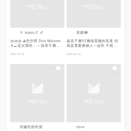
逆媳😂
🏹️ Hans.C ♐️
⛈⛈⛈ ⛳️兜空間 Dou Maison
超高千層52層很震撼的高度 但
👨‍🍳這次我吃： ✅抹茶千層
就是需要兩個人一起吃 不然吃
（$200） 推薦項目： 🌈 抹茶
到最後覺得有點膩這樣 個人覺
千層 奶油較薄，抹茶微苦，層
2022-07-02
得有點太乾不夠濃郁 大概
2022-04-24
數驚人 第一口吃下偏常溫 也不
「高」是賣點這樣
是走一個奶香濃郁的路線 淡淡
的奶，淡淡的茶味 但嚼著嚼
著，千層本身的麵粉甜也加進來
反而覺得蠻不錯的平衡 吃起來
清爽，不會有厚重的油膩感 ♐️
真的想從各個方向記錄他的高聳
😂 下午一點左右到的，店裡一
個人都沒有 連店員都不見了
🥹，叫了一下才有人 剛好買到
當天最後一塊千層蛋糕 擺設充
滿藝術，喜歡拍照的人應該很喜
翻
—————————————————————
⏰用餐時間：6/11（六）下午茶
到處吃的吃貨
zora
🚗：台南市中西區中正路31號