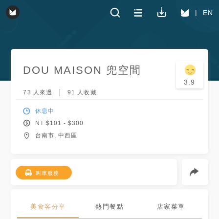
EN
DOU MAISON 兜空間
3.9
73
人來過
91
人收藏
休息中
NT $
101
- $
300
台南市, 中西區
叫車服務
美食客分享
熱門餐點
店家菜單