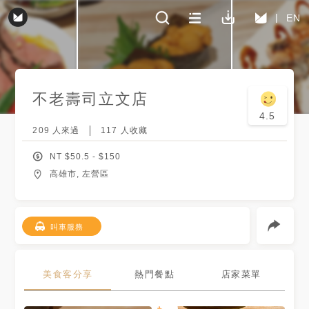
EN
不老壽司
立文店
4.5
209
人來過
117
人收藏
NT $
50.5
- $
150
高雄市, 左營區
叫車服務
美食客分享
熱門餐點
店家菜單