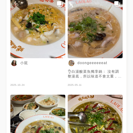
小屁
doongeeeeeeat
👌白湯酸菜魚獨享鍋： 沒有調
整湯底，所以味道不會太重，也
不會太鹹， 旁邊有另付泡椒，
2025-10-24
覺得不夠味可以加，蠻辣ㄉ 下
2025-05-11
次可以加酸看看。 魚份量還可
以，豆皮好少😭 旁邊醃漬品也
不錯，最喜歡番茄 覺得酸菜魚
鍋比較好吃，泡椒另付不會很辣
👌皮蛋麵： 麵有Q度就給過，皮
蛋香氣沒有到很濃郁 👍乾麵：
簡簡單單清爽好吃 🤨黑糖花生
湯圓冰： 還以為是包餡花生湯
圓，沒想到是小湯圓，而且湯圓