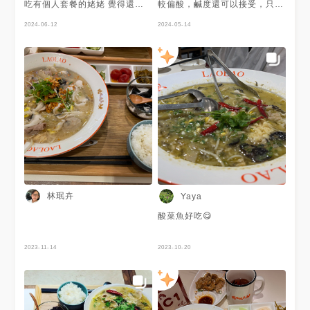
吃有個人套餐的姥姥 覺得還是
較偏酸，鹹度還可以接受，只是
刁民好吃一點🤨 #台北 #姥姥酸
另外加點的姥酥雞還好
菜魚 #中式 #排隊美食 #附菜單
2024-06-12
2024-05-14
林珉卉
Yaya
酸菜魚好吃😋
2023-11-14
2023-10-20