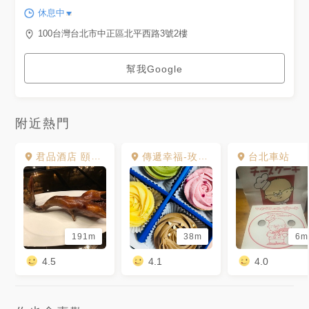
休息中
100台灣台北市中正區北平西路3號2樓
幫我Google
附近熱門
君品酒店 頤宮中餐廳 Le Palais - 米其林三星
傳遞幸福-玫瑰檸檬塔烤布蕾奶酪(微風北車店)
台北車站
191m
38m
6m
4.5
4.1
4.0