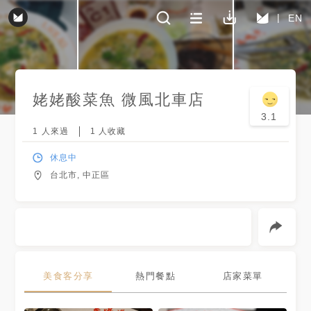
EN
姥姥酸菜魚 微風北車店
3.1
1
人來過
1
人收藏
休息中
台北市, 中正區
美食客分享
熱門餐點
店家菜單