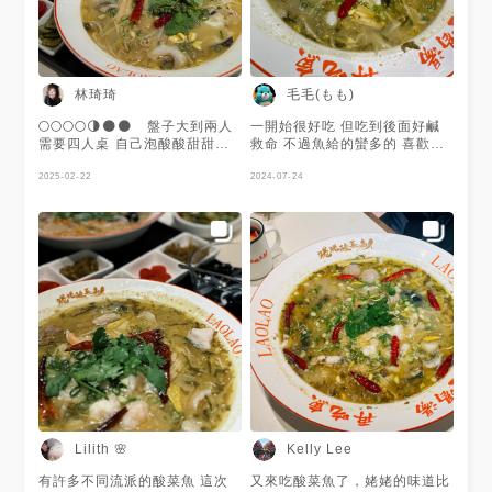
跟花生都很少，下面全是冰…貴
又普通 🤨粉粿冰： 也是吃不太
懂 👍👍陳皮梅子洛神花茶： 茶
水區自己泡，很好喝！！！！
總結： 這裡竟然沒有魚皮😭 下
次還是別點甜點了，好浪費 #台
林琦琦
毛毛(もも)
北車站 #姥姥酸菜魚
🌕🌕🌕🌕🌗🌑🌑⁡⁡⁡ ⁡⁡ 盤子大到兩人
一開始很好吃 但吃到後面好鹹
需要四人桌⁡ 自己泡酸酸甜甜的
救命 不過魚給的蠻多的 喜歡重
茶可以解辣還不錯⁡ 吃小辣的朋
口味的應該很喜歡 但是白飯超
友還是吃得下去的⁡ ⁡ - - - - - - -⁡⁡⁡⁡⁡⁡⁡⁡
2025-02-22
小碗的 覺得不行
2024-07-24
⁡ ⁡🍲 姥姥酸菜魚 微風北車店⁡ 🦄
台北市中正區北平西路3號2樓⁡ ⁡⁡
#077expedition #777台北
#777中國 #姥姥酸菜魚 #酸菜
魚
Lilith 🌸
Kelly Lee
有許多不同流派的酸菜魚 這次
又來吃酸菜魚了，姥姥的味道比