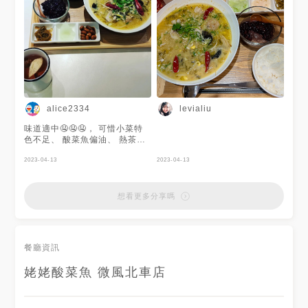
alice2334
levialiu
味道適中🤤🤤🤤， 可惜小菜特
色不足、 酸菜魚偏油、 熱茶需
自己倒、 甜點太早上（甜點上
來時， 有詢問可否晚點上，但
2023-04-13
2023-04-13
店員表示這是特色🤨）、 個人
餐價錢偏高😅
想看更多分享嗎
餐廳資訊
姥姥酸菜魚 微風北車店