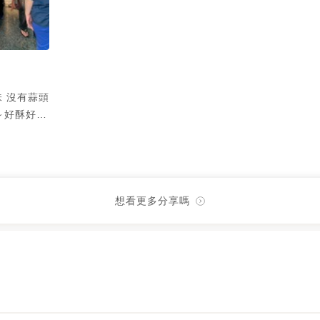
 沒有蒜頭
～好酥好脆
好
想看更多分享嗎