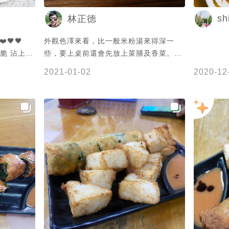
sh
林正德
️🖤🖤
外觀色澤來看，比一般米粉湯來得深一
些，要上桌前還會先放上菜脯及香菜。我
們因為想在頭城老街上再多吃點小吃，所
2021-01-02
2020-12
以沒敢點。經友人的形容是吃來鹹香濃
稠，口感是米粉與麵線的綜合體，是蠻好
吃的喔！