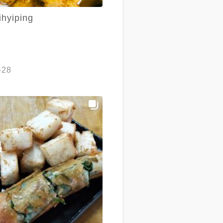
ihyiping
-28