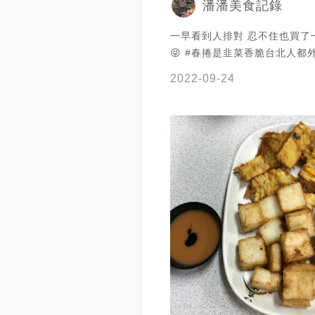
潘潘美食記錄
一早看到人排對 忍不住也買了
😝 #春捲是韭菜香脆台北人都
自炸 #蘿蔔糕也是強手 #米粉
2022-09-24
魚漿做的難怪啦⋯ #在地70年
新大陸😂