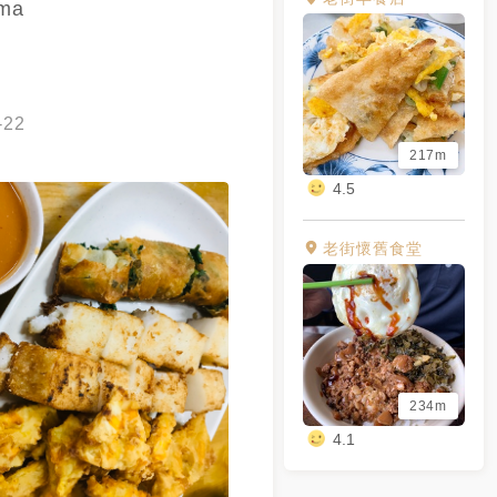
ma
-22
217m
4.5
老街懷舊食堂
234m
4.1