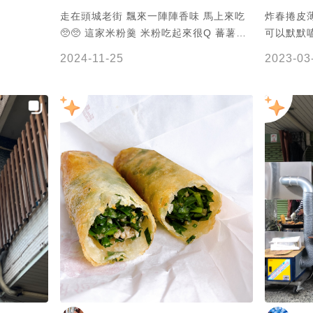
走在頭城老街 飄來一陣陣香味 馬上來吃
炸春捲皮
🥺🥺 這家米粉羹 米粉吃起來很Q 蕃薯餅
可以默默
裹粉偏厚 吃起來偏硬的口感 蘿蔔糕吃起
頭城必吃
2024-11-25
2023-03
來軟Q 還不錯👍👍 #頭城美食
定要來嚐