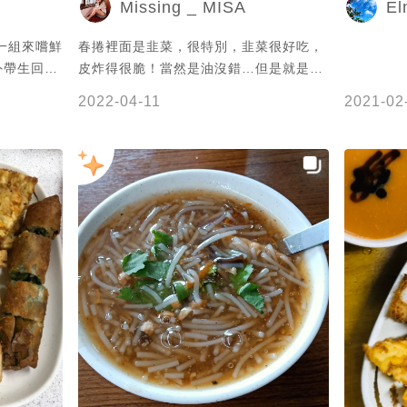
Missing _ MISA
El
一組來嚐鮮
春捲裡面是韭菜，很特別，韭菜很好吃，
外帶生回家
皮炸得很脆！當然是油沒錯…但是就是好
羹也很厲害
吃不後悔！
2022-04-11
2021-02
今天才發現