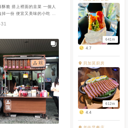
薄酥脆 搭上裡面的韭菜 一個人
嗑掉一份 便宜又美味的小吃 來
 可惜當天蘿蔔糕賣完了 下次一
-31
嚐它的蘿蔔糕
641m
4.7
貝加莫廚房
612m
4.4
老街早餐店