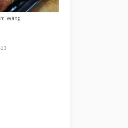
am Wang
-13