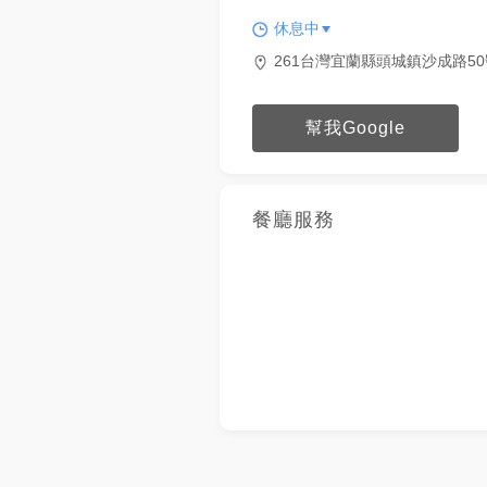
休息中
261台灣宜蘭縣頭城鎮沙成路50
幫我Google
餐廳服務