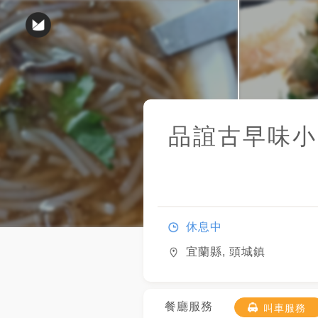
品誼古早味小
休息中
宜蘭縣, 頭城鎮
餐廳服務
叫車服務