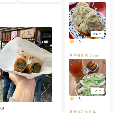
237m
4.0
蒂薾廚房 Dear Kitchen
121m
4.3
an
北宜石牌香腸