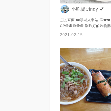
小吃貨Cindy 💕
🇹🇼宜蘭 🚃頭城火車站 🤤❤️❤️❤
CP🔴🔴🔴🔴🔴 剛炸好的炸物酥脆 沾上特
製將更顯美味
2021-02-15