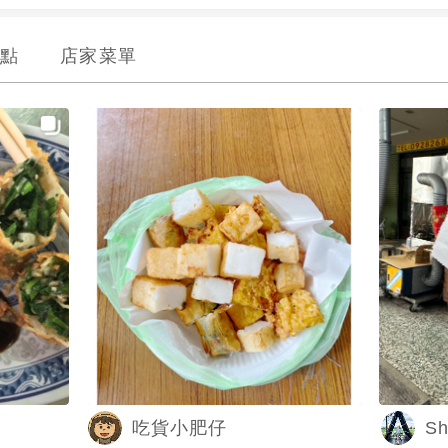
點
店家菜單
Sh
吃貨小肥仔