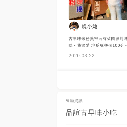
魏小婕
古早味米粉羹裡面有菜圃很對味
味～我很愛 地瓜酥整個100分
好好吃 春捲有點油～我覺得還
2020-03-22
餐廳資訊
品誼古早味小吃