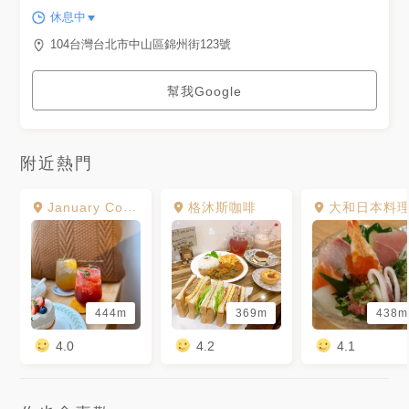
休息中
104台灣台北市中山區錦州街123號
幫我Google
附近熱門
January Couple
格沐斯咖啡
大和日本料
444m
369m
438m
4.0
4.2
4.1