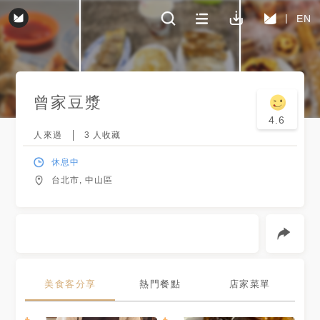
EN
曾家豆漿
4.6
人來過
3
人收藏
休息中
台北市, 中山區
美食客分享
熱門餐點
店家菜單