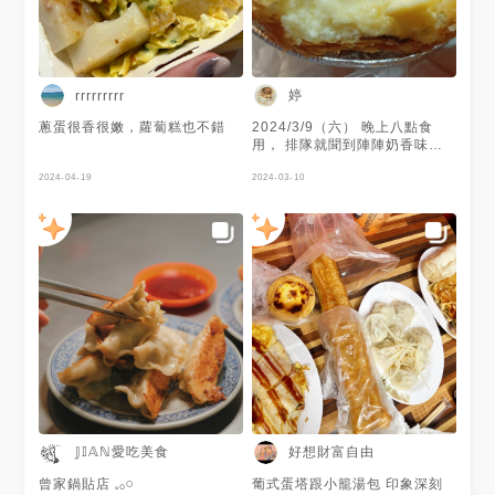
婷
rrrrrrrrr
蔥蛋很香很嫩，蘿蔔糕也不錯
2024/3/9（六） 晚上八點食
用， 排隊就聞到陣陣奶香味，
為了消化人潮，不停的一盤接著
2024-04-19
一盤烘烤，輪到我時，接應的員
2024-03-10
工再次確認，「一個蛋塔！？」
表情露出一絲驚訝；剛出爐的蛋
塔，皮酥鬆，偏油了點，內餡滿
滿蛋香，軟嫩滑口，不甜膩！如
果冰過整體變緊實會更香濃美
味，早知道就多買幾個。😬😅
𝕁𝕀𝔸ℕ愛吃美食
好想財富自由
曾家鍋貼店 𓈒𓂂𓏸
葡式蛋塔跟小籠湯包 印象深刻