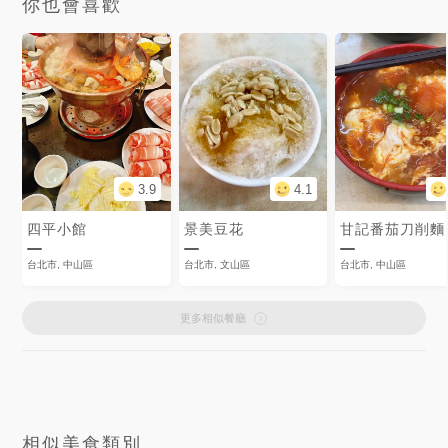
你也會喜歡
3.9
4.1
四平小館
景美豆花
甘記番茄刀削麵
台北市, 中山區
台北市, 文山區
台北市, 中山區
更多相似餐廳
相似美食類別