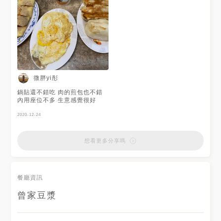
微胖yi彤
鍋貼還不錯吃 肉的煎包也不錯
內用座位不多 生意感覺很好
2020-12-24
想看更多分享嗎
餐廳資訊
曾家豆漿