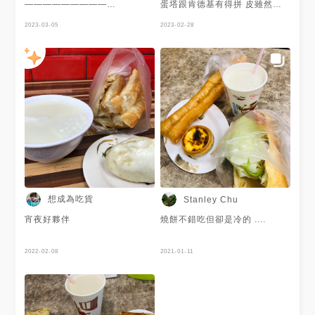
—————————
蛋塔跟肯德基有得拼 皮雖然沒
⠀⠀⠀⠀⠀⠀⠀⠀⠀⠀⠀ 第一次知道
有肯德基酥脆 但內餡很軟Q綿
這家店是在台南旅店看電視時注
2023-03-05
及價格評比下來 曾家豆漿勝! 豆
2023-02-28
意到 而後與在地朋朋討論才知
漿很香 有甜但沒有焦香味 蛋餅
道這家推薦 ⠀⠀⠀⠀⠀⠀⠀⠀⠀⠀⠀
很蔥…我不愛蔥 但愛蔥的男友
▪️鍋貼 $7.5/顆
覺得很大份也不錯吃 生意很好
⠀⠀⠀⠀⠀⠀⠀⠀⠀⠀⠀ 曾家鍋貼用
內用可能要等一下 店家態度很
油較少，沒有多數坊間的油膩感
親切 環境也乾淨 推薦
能夠吃到肉餡、蔬菜的口感鮮
甜，皮硬脆卻又多汁 選用三星
蔥經過悶煎散發的香味更甚 沾
一沾辣醬很涮嘴，適合日常的午
餐晚餐 口味算不上出眾，卻非
常耐人尋味，我蠻喜歡的 要注
意的大概是，周末甚至是尖峰時
間會需要等候
⠀⠀⠀⠀⠀⠀⠀⠀⠀⠀⠀
————————— ⚐ 基隆市
想成為吃貨
Stanley Chu
仁愛區忠二路3之2號 ☼ 11:00-
20:10 —————————
宵夜好夥伴
燒餅不錯吃但卻是冷的 ....
#jian愛吃美食 #jian吃基隆
#jian吃小吃
2022-02-08
2021-01-11