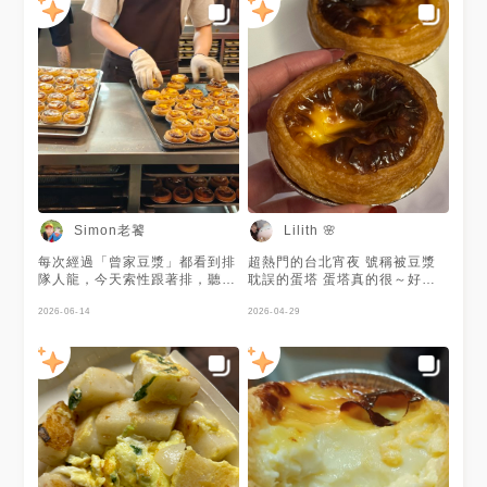
Simon老饕
Lilith 🌸
每次經過「曾家豆漿」都看到排
超熱門的台北宵夜 號稱被豆漿
隊人龍，今天索性跟著排，聽排
耽誤的蛋塔 蛋塔真的很～好吃
隊的人説他們的“蛋塔”好吃，那
😍 #台北 #曾家豆漿 #宵夜 #排
就買蛋塔$45囉！ #台北市 #中
2026-06-14
隊美食 #甜點 #蛋塔
2026-04-29
山區 #錦州街 #,曾家豆漿 #蛋塔