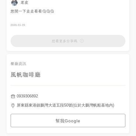
老皮
悠閒一下走走看看🤔🤔🤔
2020-01-05
想看更多分享嗎
餐廳資訊
風帆咖啡廳
0939306892
屏東縣東港鎮鵬灣大道五段50號(位於大鵬灣帆船基地內)
幫我Google