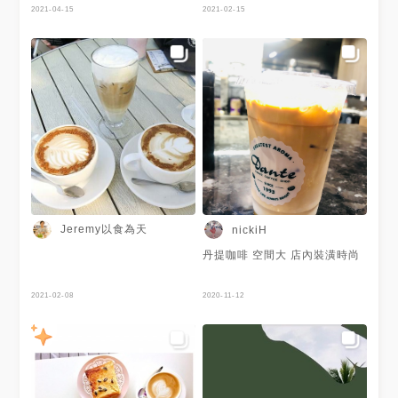
外面草地玩沙看海 低消好像也
2021-04-15
內帆船基地旁的「風帆咖啡」，
2021-02-15
是佛心40元 每個餐點都超級便
「風帆咖啡」是一家有著熱帶海
宜的啦 我們點了飲料點心 帶孩
島風格的景觀咖啡廳， 設在一
子在那邊好爽啊 吹海風 玩沙 看
座簡約的玻璃屋內， 前方綠油
海 放風得徹底爸媽也身心舒爽
油的草地， 周圍又種了許多椰
子樹。 坐在戶外座位吹著海
風， 一邊喝著咖啡， 一邊欣賞
大鵬灣的美麗海灣景致， 真是
輕鬆自在又愜意。 推薦大家到
大鵬灣遊玩可以到這家好好放鬆
唷！ 完整圖文：
https://jeremyfoodie.tw/blog/post
風帆咖啡 地址：屏東縣東港鎮
大鵬灣環灣道路五段50號 電
話：0939306892 營業時間：
星期一~五 14:00~19:00；星期
Jeremy以食為天
nickiH
六、日 11:00~19:00 大家在IG
上也一起來追蹤「Jeremy以食
丹提咖啡 空間大 店內裝潢時尚
為天」吧！
https://www.instagram.com/jeremy
#風帆咖啡 #大鵬灣 #大鵬灣國
2021-02-08
2020-11-12
家風景區 #大鵬灣帆船基地 #咖
啡 #下午茶 #椰奶咖啡 #卡布奇
諾 #草莓牛奶 #檸檬糖霜鬆餅 #
甜點 #鬆餅 #Jeremy在屏東縣
#屏東美食 #東港美食 #屏東咖
啡廳 #東港咖啡廳 #屏東縣 #東
港鎮 #大鵬灣環灣道路五段