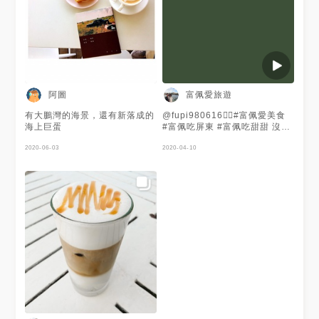
阿圖
富佩愛旅遊
有大鵬灣的海景，還有新落成的
@fupi980616👉🏻#富佩愛美食
海上巨蛋
#富佩吃屏東 #富佩吃甜甜 沒想
到屏東也有這麼美的風景，低消
2020-06-03
才40元，隨時想來大鵬灣散
2020-04-10
步，喝杯下午茶聊天，很可以🏖
假日去的話，很容易客滿 . 👱🏻‍♀️
拿鐵 💰85 先說聲抱歉，哈哈哈
哈哈哈😂，在餐廳外面拍照拍得
太開心了，完全沒有食物照，拿
鐵很順口，不會難喝，景還是第
一名🥇 . 🌍屏東縣東港鎮大鵬灣
環灣道路五段50號 ☎️
0939306892 ⏰14:00-19:00