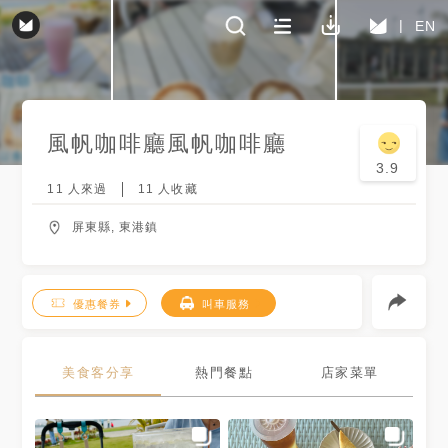
EN
風帆咖啡廳
風帆咖啡廳
3.9
11
人來過
11
人收藏
屏東縣, 東港鎮
優惠餐券
叫車服務
美食客分享
熱門餐點
店家菜單