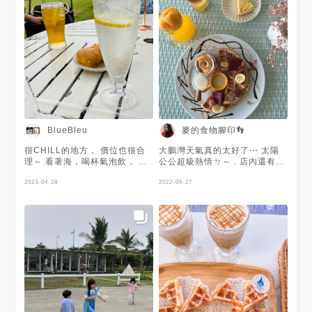
麥的食物腳印👣
BlueBleu
很CHILL的地方， 價位也很合
大鵬灣天氣真的太好了⋯ 太陽
理～ 看著海，喝杯氣泡飲， 有
公公超級熱情ㄉ～ . 店內還有一
什麼比這個還CHILL呢！
隻口愛的大狗狗🥰 坐在充滿冷
2023-04-28
氣的玻璃房 邊吃下午茶邊聊天
2022-06-27
邊欣賞風景超爽的～ 只差沒下
去體驗水上設施了🌝 . «漂浮水
果茶» ➜忘記是不是這個名字了
🥲 «鳳梨冰茶🍍» ➜這個我也忘
了🥲 «當季水果鬆餅» ➜小金毛
特愛點的鬆餅類型甜點 «重乳酪
蛋糕» ➜很適合分著吃的小甜點
#屏東美食 #屏東景點 #屏東 #
屏東甜點 #屏東咖啡廳 #屏東蛋
糕 #屏東下午茶 #屏東下午茶☕️
#大鵬灣 #大鵬灣咖啡廳 #東港