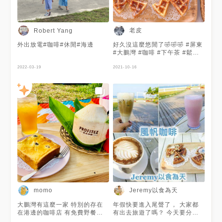
#東港咖啡廳 #東港美食 #風帆
咖啡
老皮
Robert Yang
外出放電#咖啡#休閒#海邊
好久沒這麼悠閒了🤣🤣🤣 #屏東
#大鵬灣 #咖啡 #下午茶 #鬆餅
#焦糖拿鐵
2022-03-19
2021-10-16
Jeremy以食為天
momo
大鵬灣有這麼一家 特別的存在
年假快要進入尾聲了， 大家都
在港邊的咖啡店 有免費野餐墊
有出去旅遊了嗎？ 今天要分享
可租借 不用坐在店裡 可以坐在
的是屏東東港大鵬灣國家風景區