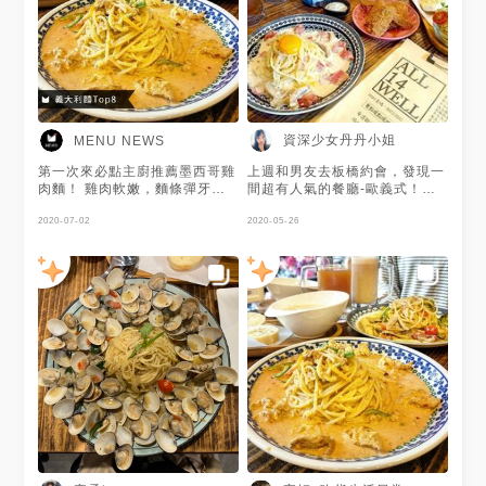
資深少女丹丹小姐
MENU NEWS
第一次來必點主廚推薦墨西哥雞
上週和男友去板橋約會，發現一
肉麵！ 雞肉軟嫩，麵條彈牙吸
間超有人氣的餐廳-歐義式！！
飽了奶油醬汁😍 每一口都能吃
他位於捷運亞東醫院以及南雅夜
到彩椒香氣！ 還有老闆研發的
2020-07-02
市中間， 除了意大利麵、燉飯
2020-05-26
美式手工漢堡🍔 大胃口的男生
外，也有賣美式漢堡和雞翅，而
也能飽餐一頓， 而且寵物友
且有些口味跟外面不太一樣，很
善，女生們可以列入約會餐廳
有意思很值得嘗試！！ 網
喔！ 感謝美食客@宜軒a吃貨生
址:https://reurl.cc/NjOGY6 我
活日常♥ 分享的美食照❤️
點了兩款麵並升級雙人套餐，外
加一份松露薯條， OMG他們的
雙人套餐加購真的超划算，才
$189就有兩套沙拉、湯、麵
包、飲料跟4支雞翅，當然用力
給他升級啦！！ 沙拉跟湯品完
整一套美美的送上桌，是我最愛
的南瓜湯呢~散發金黃光澤的南
瓜湯濃淡適中，鹹香溫潤不覺得
膩，同時吃的到南瓜纖維，旁邊
的軟式香蒜麵包蒜香味十足，柔