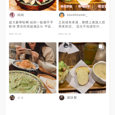
紅茶青茶可選1 ）$69​ 香蒜軟法
配上玉米濃湯真的是算絕配呢！
沾著吃還是配著吃都很讚！個人
覺得選這個組合超划算的，這樣
純純
soushousei_
才$69，雖然品質普通但整組吃
起來CP值頗高~​湯還不錯喝但端
超大豪華蛤蜊 給的一點都不手
之前就有來過，整體上會讓人想
上來好像就是溫溫的而已，不是
軟🤤 實在吃得超滿足🥳 💜蒜味
再來的店。 這次不知道吃什麼
熱的，或許是天氣冷…沙拉滿新
爆炸蛤蜊義大利麵$289
就點了最基本的「經典肉醬」
鮮的蒜香還沒有到很明顯，但整
2021-01-15
個人覺得肉醬稍稀，上面沙拉的
2021-01-10
體來說可以​飲料普普不難喝​ ​ -
菜味道重搶走麵的風頭。 如果
半斤八兩爆炸白酒蛤蜊麵 $239​
可以我會點其他口味～
蛤蜊真的不少！有吃到爆炸蛤蜊
的感覺，還有幾顆小番茄做點
綴，但麵的本體與調味可以，不
過並不會有特別驚艷的感覺，但
麵量頗足夠的，整盤吃下來會有
飽足感。​ ​ - 泰式酸辣奶油炙燒
雞腿排麵 $219​ 這道吃起來的味
道尚可，奶油的味道混合泰式酸
辣意外還行，奶味比較重，雞腿
的炙燒上面也不會有烤太硬的疑
慮，整盤吃起來也是絕對會飽的​
，但吃久了有可能會膩 ​ ​ ​ 🏠 —
220新北市板橋區南雅南路二段
ㄓㄓ
謝詠絮
106號（亞東醫院1號出口）​ ☎️
— ​ 02-87727832​ ⏰ — 早
11:00–15:30｜晚17:00–
21:00