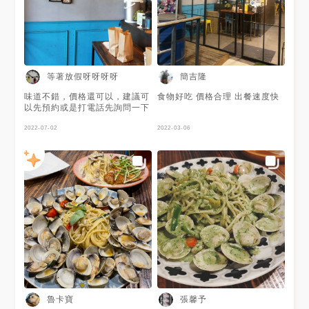
等著放假呀呀呀呀
簡吉隆
味道不錯，價格還可以，建議可
食物好吃 價格合理 出餐速度快
以先預約或是打電話先詢問一下
2022-07-02
2022-03-06
魯卡寶
張馨予