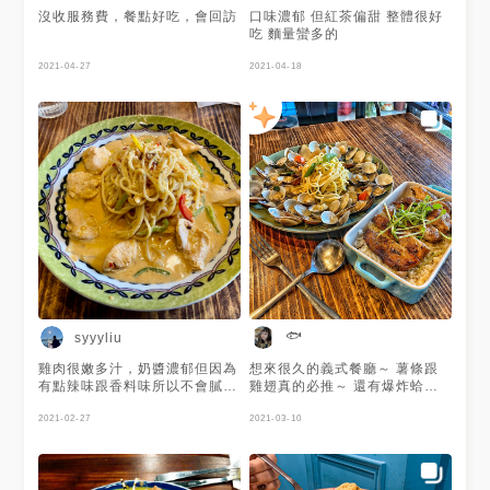
沒收服務費，餐點好吃，會回訪
口味濃郁 但紅茶偏甜 整體很好
吃 麵量蠻多的
2021-04-27
2021-04-18
🐟
syyyliu
雞肉很嫩多汁，奶醬濃郁但因為
想來很久的義式餐廳～ 薯條跟
有點辣味跟香料味所以不會膩，
雞翅真的必推～ 還有爆炸蛤蠣
麵條的口感偏厚實是我喜歡的。
義大利麵也是沒在客氣的多👍🏻
2021-02-27
我的飯其實沒有很入味～不知道
2021-03-10
是不是今天沒做好還怎麼樣🥺🥺
希望下次回訪會更好❤️