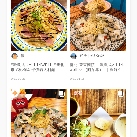
於氏| yUXi🐟
歡
#歐義式 #ALL14WELL #新北
新北·亞東醫院 – 歐義式All 14
市 #板橋區 平價義大利麵，料
well ✨​ （附菜單）​ ​ ｜與好久不
理的味道偏重 用餐環境需要再
見的高中好友見面聊是非，選了
加油，桌子都黏黏濕濕的
2021-01-23
一間網路上不錯好評的爆炸蛤蜊
2021-01-16
麵來吃一下，滿足想提高膽固醇
的願望(咦，滿喜歡店裡面的裝
潢的，有一種很溫馨美式風格的
感覺(*¯︶¯*)紅磚牆上還有一些
戰神球衣、特色車牌來裝飾，想
必老闆很喜歡也很關注車子跟打
籃球？｜​ ​ #於氏走跳到台北​ ​
（以下皆加點 套餐B）​ - 套餐
B（香蒜軟法/今日濃湯(剛好是
我愛的玉米濃湯) /沙拉(和風跟
胡蔴可選1，凱薩醬則要加$10)/