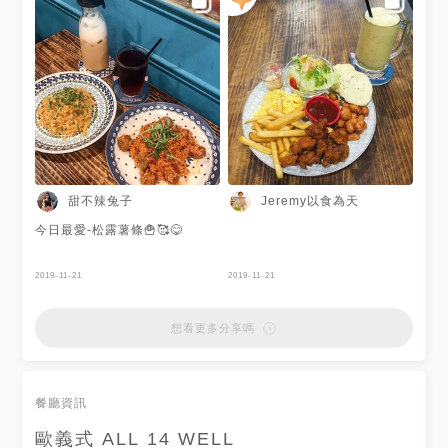
較沒有香酥的口感 是比較軟的
很喜歡，外酥不油膩、內層又厚
塗抹的醬料有點太多 吃完會覺
實，一吃就知道他的薯條是實心
得有點小膩 飲料部份鮮奶茶喝
不是鏤空的那種，沾上特製松露
起來濃密順口 甜度也不會太高
醬，濃郁菌菇香甜甜的好唰嘴
我蠻喜歡的 整體餐點VP值真的
歐義式不只餐點好吃，價格也很
還蠻可以 會想找時間二訪再吃
親民，而且又不收服務費，簡直
看看別的😄 - ✔捷運亞東醫院站
是天堂呢~也難怪這麼受歡迎，
1出口 ✔每人低消$100/沒客滿
非常推薦大家來這邊聚餐吃飯哦
用餐時間90分鐘/無服務費 ✔地
#板橋 #意大利麵 #美式漢堡 #
址：新北市板橋區南雅南路二段
蛋汁奶油培根麵#酥炸魷魚辣炒
106號1樓 ✔營業時間：
小魚干麵 #創意口味
11:00~15:30，17:00~21:00
☎：02 8951 0660 - #歐義式
甜不辣兔子
Jeremy以食為天
#亞東醫院站美食#新北美食#新
北早午餐#新北餐廳 #宜軒吃新
今日最愛-松露薯條🍟🥰😋
北#宜軒吃亞東醫院#宜軒a吃貨
食記#不專業分享
#newtaipeifood#instafood#popy
2019-11-21
2019-11-21
想看更多分享嗎
餐廳資訊
歐義式 ALL 14 WELL