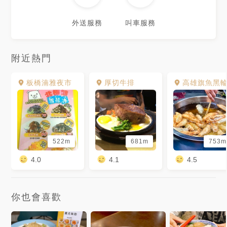
外送服務
叫車服務
附近熱門
板橋湳雅夜市
厚切牛排
高雄旗魚黑
522m
681m
753m
4.0
4.1
4.5
你也會喜歡