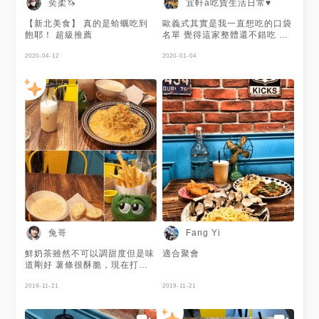
奕柔🦄
宜軒a吃貨生活日常♥
軟的麵包沾上南瓜濃湯，平衡了
蒜味使風味更加柔和~ 後頭的沙
【新北美食】 真的是蛤蠣吃到
歐義式其實是我一直想吃的口袋
拉清脆爽口，不論是我的和風醬
飽耶！ 超級推薦
名單 覺得這家整體還不錯吃 而
或是我男友胡麻醬都一樣好吃
且還是寵物友善餐廳 所以就來
吃完主餐也來了，店長說他們家
2020-04-12
分享一下😀 店家位置不多 平日
2020-01-04
的麵會加入蒜跟洋蔥炒過，醬汁
中午客人也很多需要候位 建議
也是自己做的，想必不會讓人失
訂位比較好 吃完拍門口照片才
望！ 蛋汁奶油培根麵 上頭的蛋
發現有拍到彩虹 超美的🌈 - 🔹
黃超吸睛，渾圓飽滿看起來就是
墨西哥奶油雞肉麵$169 🔹季節
在跟你說快戳我，黃色的蛋液緩
蔬菜麵$159 🔸鮮奶茶$90 🔸柳
緩流下，視覺效果滿分，太誘人
橙紅茶$70 我們點的是套餐
啦~而麵條熟度是我喜歡的那
+49$每人湯品+蒜香起司軟法
種，不軟爛有韌度就是剛剛好，
飲料皆可折抵50$ 我點的是墨西
一次完整吸取了蒜香、培根煙燻
哥奶油雞肉麵 是歐義式的招牌
香、以及奶香，如果是白醬愛好
餐點 是主廚推薦 建議第一次來
者我相信你一定會喜歡這道！！
的人吃 Q彈的麵條吸附濃郁的奶
酥炸魷魚辣炒小魚干麵 這款清
油醬汁 雞肉吃起來算軟嫩肉質
炒帶有台式風味讓我一吃就上
不會太乾 不過感覺沒有很多如
癮，他的口味重又帶辣，而且台
果多幾塊就更好了😉 搭配配料
式調味在配上一旁外酥內Q的炸
三色椒 吃完對我來說剛好 不會
兔哥
Fang Yi
魷魚竟然會讓我有種吃鹹酥雞的
太飽也不會說吃不飽 朋友點的
錯覺，讓我不停一口又接著一口
季節蔬菜麵 可以做成素食 裡面
鮮奶茶雖然不可以調甜度但是味
適合聚會
吃光它 招牌雞翅 雞翅外層炸的
有花椰菜、香菇、玉米筍等豐富
道剛好 薯條很酥脆，現在打卡
酥脆金黃，一入口甜的照燒醬加
的蔬菜配料 我有吃一口 覺得整
參加活動就有送喔!!! 主餐的部
上啤酒醃製過的雞肉就是鮮嫩多
體調味清淡 不過也是份量多 蠻
分雖然說是酸辣不過奶油中和了
2019-11-21
2019-11-21
汁，一點都不覺得乾柴 美式薯
不錯吃的 套餐附的蒜香起司軟
比較突出的感覺，所以整體味道
條（松露） 怎麼有這麼可愛的
法覺得沒有很合我們的口味 比
是溫和的 怕辣也可以吃
容器呢~太討喜了，他的薯條我