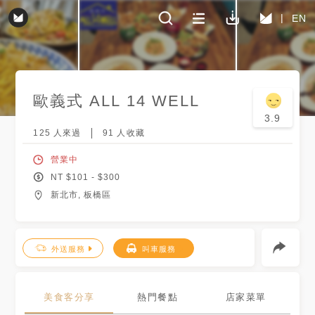
EN
歐義式 ALL 14 WELL
3.9
125
人來過
91
人收藏
營業中
NT $
101
- $
300
新北市, 板橋區
外送服務
叫車服務
美食客分享
熱門餐點
店家菜單