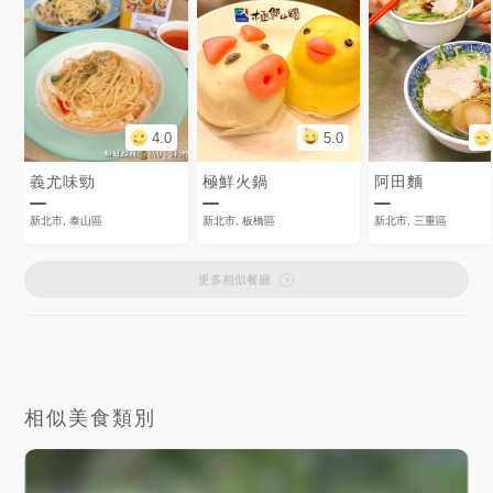
4.0
5.0
義尤味勁
極鮮火鍋
阿田麵
新北市, 泰山區
新北市, 板橋區
新北市, 三重區
更多相似餐廳
相似美食類別