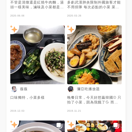
不管是清燉還是紅燒牛肉麵，湯
多虧武漢肺炎限制外國旅客才能
頭一樣美味，滷味及小菜都是新
不用排隊 每次必點的小菜 菜頭
鮮製作，推薦滷豆乾，越嚼越香
跟醃紅蘿蔔
堪稱必點的紅牌👍🏻
2020-06-06
2020-03-26
薇薇
彌亞吃播放題
口味獨特，小菜多樣
晚餐日常，今天好想贏韓國⚾️ 只
拍了小菜，因為我餓了💦 而且
分分鐘盯著直播🇹🇼🇰🇷 贏了
2019-12-03
贏了贏了～～～💕💕 - 高雄在地
2019-11-21
美食👍🏻👍🏻從小吃到大 平日等待
時間較短，上餐速度神級快！
份量也很多，小鳥胃可以考慮2
人共食 牛肉麵 牛肉軟嫩好吃😋