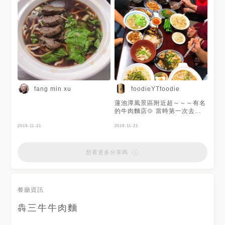
紅燒湯頭濃郁、清燉清爽不油膩
都很推！ 麵的種類分為：拉
麵、細麵、麵疙瘩 但我最愛拉
麵❤️ 小菜選擇非常多，入味又
好吃！ #高雄 #高雄美食 #高雄
在地美食 #牛肉麵 #眷村 #等一
下吃什麼
fang min xu
foodieYTfoodie
蓮池潭風景區附近超～～～有名
的牛肉麵店🍲 當時第一次去，
不知道份量大小，想說應該跟普
2019-11-21
通麵店差不多 上菜時真的嚇一
2019-11-21
跳，超大碗，CP值很高👍👍👍
調味適中，拉麵的麵條Q，小菜
又多，大推😋 （菜單請滑🔜）
想看更多分享嗎
餐廳資訊
犇三牛牛肉麵