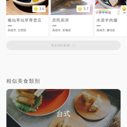
3.6
3.7
瘋仙草仙草專賣店
庶民廚房
水源羊肉爐
高雄市, 左營區
高雄市, 苓雅區
高雄市, 鹽埕區
更多相似餐廳
相似美食類別
台式