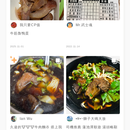
我只要CP值
Mr.武士魂
牛筋魯鴨蛋
2025-11-01
2022-11-14
•¥•~獅子大鳴大放
Ian Wu
久違的🐮🐮🐮牛肉麵🍜 搭上我
司機推薦 蓮池潭順遊 湯頭略顯