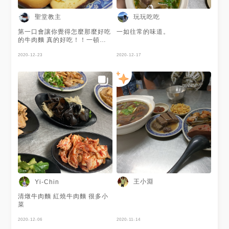
聖堂教主
玩玩吃吃
第一口會讓你覺得怎麼那麼好吃
一如往常的味道。
的牛肉麵 真的好吃！！一頓會
讓你值回票價的感覺 店家無論
湯頭肉質 會讓你感覺到真的有
2020-12-23
2020-12-17
用心經營的店。
王小淵
Yi-Chin
清燉牛肉麵 紅燒牛肉麵 很多小
菜
2020-12-06
2020-11-14