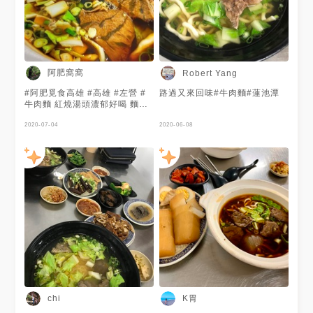
阿肥窩窩
Robert Yang
#阿肥覓食高雄 #高雄 #左營 #
路過又來回味#牛肉麵#蓮池潭
牛肉麵 紅燒湯頭濃郁好喝 麵疙
瘩嚼勁十足，份量也超飽足，麻
辣牛肚也很美味 小菜入味爽口
2020-07-04
2020-06-08
選擇性多 ，出餐快速，是很不
錯的眷村美食哦！
K胃
chi