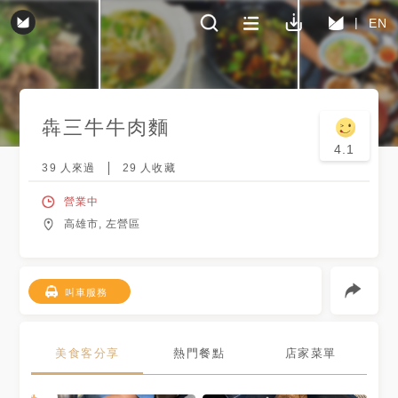
EN
犇三牛牛肉麵
4.1
39
人來過
29
人收藏
營業中
高雄市, 左營區
叫車服務
美食客分享
熱門餐點
店家菜單