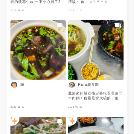
愛的硬花生🥜 一不小心買了300
清淡 牛肉ㄖㄨㄢㄌㄢㄉ
多塊….吃到快撐死🐷 還是老家
的麵最對味～ 不過我看那個價
2022-11-05
2022-10-17
格…真的是很有感的上漲啊😮‍💨
喔對了，麵一定要選「細」的才
好吃😂
珊
Ruru花食間
北部來的親友指定要吃看看這間
牛肉麵！份量是蠻大碗的，但是
價格越來越不平價，味道也變很
2021-11-12
多！我從十幾年前8、90元吃到
2021-03-29
現在漲幅很大，唯有小菜是還不
錯吃，但也不平價！