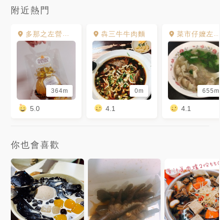
附近熱門
多那之左營門市
犇三牛牛肉麵
菜市仔嬤左營汾陽餛飩
364m
0m
655m
5.0
4.1
4.1
你也會喜歡