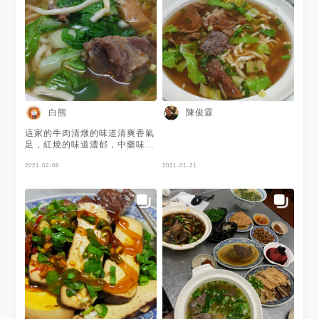
白熊
陳俊霖
這家的牛肉清燉的味道清爽香氣
足，紅燒的味道濃郁，中藥味微
重，拉麵Q彈，細麵軟而不爛，
牛雜湯也很值得推薦，調味區除
2021-02-08
2021-01-21
了有榨菜還有辣蘿蔔，另外還有
讓我很意外的是牛油，如果點乾
麵的可以在自己添加牛油，香氣
十足真讓人又愛又恨，各式小菜
也很好吃