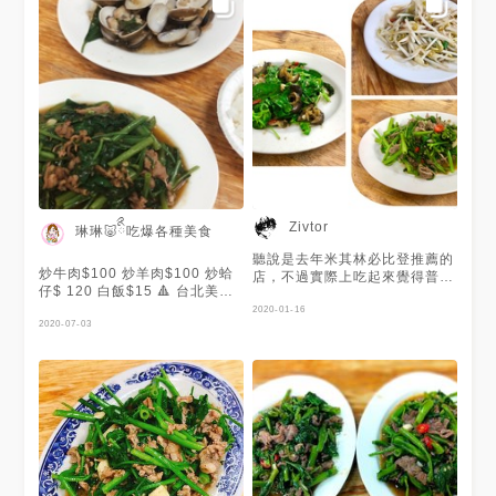
@Ruyo Yang 提供美照❤️
Zivtor
琳琳🐷ིྀ吃爆各種美食
聽說是去年米其林必比登推薦的
炒牛肉$100 炒羊肉$100 炒蛤
店，不過實際上吃起來覺得普通
仔$ 120 白飯$15 🔺 台北美食
🥺
米其林必比登推薦的 駱記小炒
2020-01-16
終於來嚐鮮但有點失望 沒有想
2020-07-03
像中的好吃而且有點油膩～ 蛤
仔很少...很多殼😂