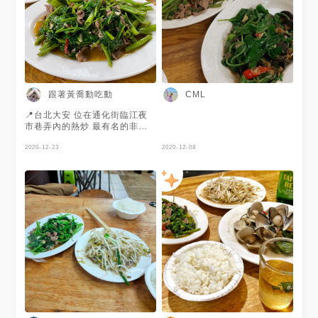
100ɴᴛᴅ 空心菜炒牛肉 肉量適
中 空心菜很脆🥬 沙茶醬香氣十
足 卻不會過於油膩 味道適中不
死鹹 整體很入味 超級適合配白
飯🍚 💰炒蛤仔 120ɴᴛᴅ 蛤仔份
量偏少 所以每次去都點兩份🐷
蛤仔飽滿又大顆 不會有腥味 搭
配九層塔、大蒜一起炒 整個很
跟著黃喬動吃動
CML
台灣味🇹🇼 💰炒豆芽 40ɴᴛᴅ 之
前點過一次他們家的豆芽 蠻脆
📍台北大安 位在通化街臨江夜
的 味道偏清淡 如果吃一吃覺得
市巷弄內的熱炒 最有名的非駱
味道太膩 是時候可以點一盤 反
記小炒莫屬 簡單的菜色卻能連
正才40塊 狠便宜😂 💰白飯
續三年米其林必比登推薦 代表
2020-12-23
2020-12-08
15ɴᴛᴅ 飯粒粒分明 不會軟爛、
真的很不簡單 因為我現在不吃
溼溼的 （溼溼的飯真的要out
牛所以點了羊肉 我平時不吃羊
🙅🏻‍♀️） 配著他們的餐點會不自覺
肉都覺得他們家沒有羊腥味 炒
一口接一口 嗝～ 🔺個人推薦牛
上脆口空心菜一定要加點辣更下
肉 羊肉吃起來比較柴、有嚼勁
飯 每次來必點就是炒螺肉 這不
🔺店內提供免費紫菜蛋花湯 讓
是每次到熱炒店都會點的料理
你呷飽飽 🔺建議點小辣 更加提
但來這裡真的一定要吃！！！
味 評分ᴛɪᴍᴇ：4.8 滿分5分
螺肉脆彈不會韌韌 . ✨炒羊肉
#toggi走跳雙北 #toggi好評推
$100 ✨炒螺肉 $100 ✨白飯
薦 #台灣 #台灣美食 #台灣旅遊
$15 . 來吃駱記要有排隊的心理
#台北 #台北美食 #台北旅遊 #
準備 最近有點幸運 這次用餐沒
大安區美食 #大安美食 #通化夜
有排隊就吃到了✌️ 我這輩子的好
市 #臨江街夜市 #通化街美食 #
運不會都用在美食上了吧😂 . #
熱炒 #夜市 #夜市美食 #美食 #
跟著黃喬動吃動 #駱記小炒 #炒
小吃 #駱記小炒 #taiwan