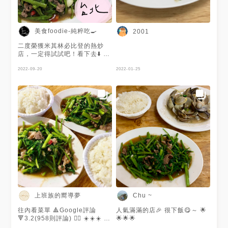
美食foodie-純粹吃🍳
2001
二度榮獲米其林必比登的熱炒
店，一定得試試吧！看下去⬇️ 🐑
炒羊肉 除了很嫩無騷味的羊肉
本人，還有清脆空心菜，整體沙
2022-09-20
2022-01-25
茶味十足，小辣辣得很舒服，非
常下飯（南部小編把汁倒好倒滿
到飯上），只是羊肉跟空心菜相
比，真的比例有點懸殊🤣 🥬炒
豆芽 好甜！好脆！好新鮮！ 如
果要內用，點餐時不需要告知，
先有位置入座後會有店員協助詢
問要幾碗飯以及後續送上～店內
有熱湯可以自取，我們這次喝到
紫菜蛋花湯，但稍微偏鹹。這家
店品價蠻兩極，我們覺得是好吃
的，但肉量的部分小失望( ´▽
｀) 📌台北市大安區通化街39巷
50弄27號 📌臨江街夜市（通化
夜市）小巷內 📌捷運信義安和
上班族的嚮導夢
Chu ~
站步行約8分鐘 🚫週二公休 ⏰
17:00-00:00 - #美食 #台北美
往內看菜單 🔺Google評論
人氣滿滿的店🎉 很下飯😋～ 🌟
食 #大安區美食 #信義安和美食
🔻3.2(958則評論) ✍🏻 ☀️☀️☀️ 📍
🌟🌟🌟
#熱炒 #重口味 #夜市美食 #臨
台北市大安區通化街39巷50弄