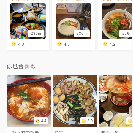
239m
236m
276m
4.3
4.5
4.2
你也會喜歡
4.4
3.0
甘記番茄刀削麵
時寓
四平小館