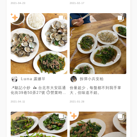
江街夜市 #通化夜市 #合菜 #米
27號 🚆信義安和站4號出口6分
2021-04-23
2021-02-17
其林 #必比登 #food #taipei
鐘路程 🕰17:00-24:00賣完為
#taipeifood #nightmarket
止(週一公休) ☎️(02)2708-
1027 🐂炒牛肉💰100 🐑炒羊肉
(小辣)💰100 🍚白飯💰15 炒出
來口味鹹淡剛好 也不會很油 但
是肉量偏少 而且都碎碎小小的
和菜量的比例大概是2:8 整體鍋
氣不足香味不夠 雖然炒羊肉有
加小辣 但辣椒香氣沒有炒出來
💬不管內用或是外帶都需先排隊
白飯上菜時會詢問 所以一開始
先點菜即可！ 💬有路邊的座位
及室內座位 路邊的座位開放吸
菸 需自行斟酌用餐位置
#guide台北 #guide大安
𝕃𝕦𝕟𝕒 露娜🐰
拆彈小兵安柏
區 #guide信義安和站 #guide
夜市 #guide小吃 #guide中式
📍駱記小炒 🛵 台北市大安區通
份量超少，每盤都不到我手掌
#popdaily #popyummy
化街39巷50弄27號 ⏱營業時
大，但味道不錯。
#popyummy台北 #menu
間：17:00 - 00:00（週二公
#menu台灣 #menu台
休） ⌨️ ɢᴏᴏɢʟᴇ：3.3/873 提
2021-04-11
2021-01-28
北 #googlemaps #letsguide #taiwan #taiwanfood #taipeicity #tai
示： 1. 蟬連三年米其林必比登
台灣美食 #台北美食 #信義區 #
推薦🎖 2. 通化街夜市平價熱炒店
信義區美食 #信義安和 #信義安
👉🏻駱記小炒 誰說吃熱炒一定要
和美食 #通化夜市 #通化街美
很多人 來通化街夜市也能一人
食 #臨江街夜市 #駱記小炒 #必
吃熱炒🥢 品項不多 但卻是我每
比登 #小炒 #台北熱炒 #熱炒 #
次去通化街的首選店 就帶你們
空心菜炒牛肉 #空心菜炒羊肉
來瞧瞧它的厲害🐒 💰炒牛肉