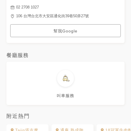
02 2708 1027
106 台灣台北市大安區通化街39巷50弄27號
幫我Google
餐廳服務
叫車服務
附近熱門
Tajin塔吉摩洛哥料理
通庵 熟成咖哩 本店
18冠軍牛肉