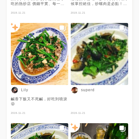
吃的熱炒店 價錢平實、每一道
候掌控絕佳，炒螺肉是必點！
菜都很有水準 建議菜一次點
調味適中，很下飯，適合當下酒
完，否則加點會等很久 超誠實
2019-11-21
菜，店家還有提供免費蘿蔔湯。
2019-11-21
評比：8分，熱炒配台啤就是
謝謝 @貪吃國王 提供美照❤️最
爽！！！！！！
近分享了上海美食呢！
Lily
superd
鹹香下飯又不死鹹，好吃到噴淚
😝
2019-11-21
2019-11-21