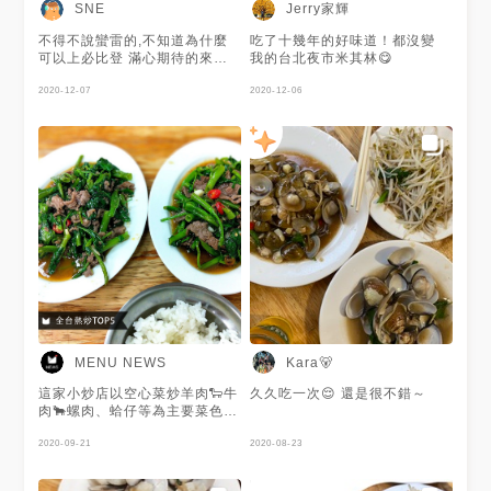
螺肉 #通化街美食 #臨江街夜市
Jerry家輝
SNE
#taiwanfood #taiwantravel
#大安區美食 #信義安和 #信義
#taipei #taipeifood
安和美食 #夜市美食 #米其林必
不得不說蠻雷的,不知道為什麼
吃了十幾年的好味道！都沒變
#taipeitravel #eeeeeats
比登推薦 #2020bibgourmand
可以上必比登 滿心期待的來嚐
我的台北夜市米其林😋
#food #foodie
#2020米其林必比登推介 #台北
鮮卻讓人覺得普通
#foodphotography
美食
2020-12-07
2020-12-06
#foodporn #nightmarket
MENU NEWS
Kara🐻
這家小炒店以空心菜炒羊肉🐑牛
久久吃一次😌 還是很不錯～
肉🐂螺肉、蛤仔等為主要菜色，
每盤一百超下飯，來碗白飯就是
很飽足的一餐🍚 而且還榮獲米
2020-09-21
2020-08-23
其林必比登推薦必吃，是通化夜
市裡不可錯過的小店啊！ 謝謝