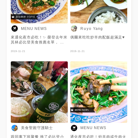
MENU NEWS
Ruyo Yang
來通化夜市必吃！✨ 榮登去年米
偶爾來吃吃炒羊肉配飯超滿足♥
其林必比登美食推薦名單， 平
價又高CP值，每一道都帶有炒
鍋的香氣❤必點炒牛肉、炒羊肉
2019-11-21
2019-11-21
和炒螺肉， 火候掌控絕佳，下
酒又下飯！🍚
美食聖殿守護騎士
MENU NEWS
跟同事下班聚餐 挑了必比登小
通化夜市必吃！炒羊肉或牛肉火