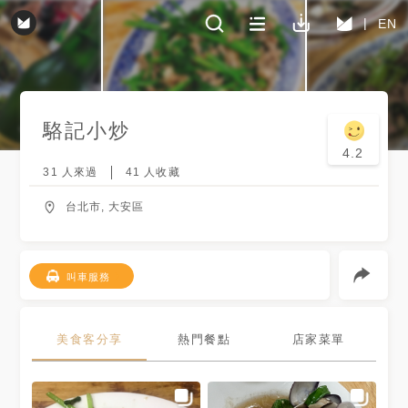
EN
駱記小炒
4.2
31
人來過
41
人收藏
台北市, 大安區
叫車服務
美食客分享
熱門餐點
店家菜單