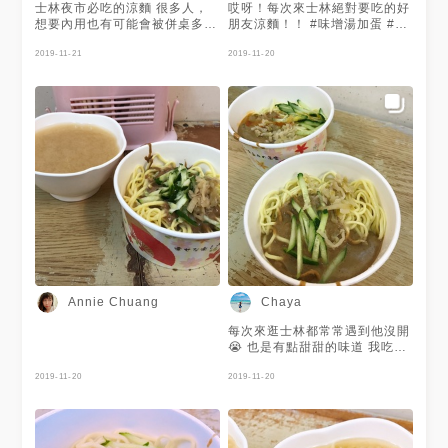
士林夜市必吃的涼麵 很多人，
哎呀！每次來士林絕對要吃的好
想要內用也有可能會被併桌多人
朋友涼麵！！ #味增湯加蛋 #好
吃要等而已^_^
朋友涼麵 #士林
2019-11-21
2019-11-20
Annie Chuang
Chaya
每次來逛士林都常常遇到他沒開
😭 也是有點甜甜的味道 我吃的
是小碗的
2019-11-20
2019-11-20