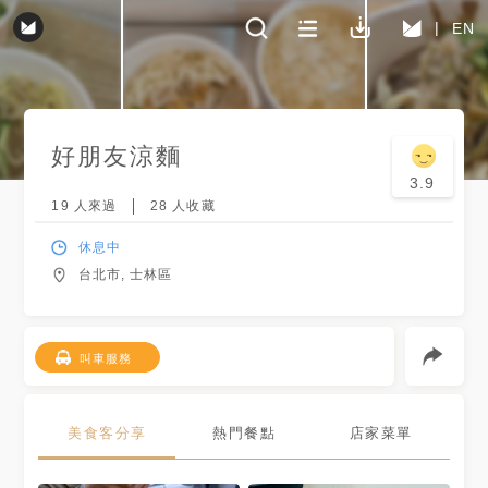
EN
好朋友涼麵
3.9
19
人來過
28
人收藏
休息中
台北市, 士林區
叫車服務
美食客分享
熱門餐點
店家菜單