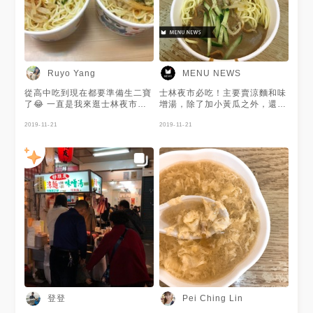
Ruyo Yang
MENU NEWS
從高中吃到現在都要準備生二寶
士林夜市必吃！主要賣涼麵和味
了😂 一直是我來逛士林夜市時
增湯，除了加小黃瓜之外，還有
的最愛♥
加榨菜，醬汁不會太重或吃起來
2019-11-21
很膩，加辣之後口感升級。 謝
2019-11-21
謝 @Chaya 提供美照❤️餐廳或
是小吃都有分享～快發嘍一個！
登登
Pei Ching Lin