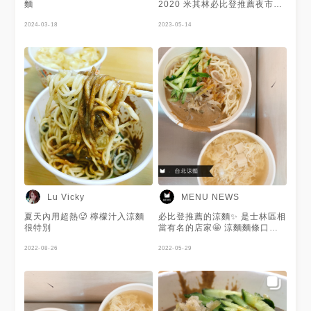
麵
2020 米其林必比登推薦夜市街
頭小吃 來士林夜市都會來吃他
2024-03-18
們家的涼麵 位於捷運士林站2號
2023-05-14
出口步行約7分鐘 原本是太生西
藥房前的騎樓下的路邊攤 但是
後來藥房收了 涼麵攤就有了自
己的店面 店面座位以四五張四
人桌 與一長排的吧台桌為主 可
以內用跟外帶 內用可直接進店
面找位子 店員會先來點餐，點
了餐後先付帳 而外帶則是在店
門口排隊 🥢涼麵小碗 🥢涼麵大
碗 🥢味增湯 🥢味增湯+蛋 涼麵
可做素食，點餐時要先告知 辣
度：大辣、中辣、小辣、微辣
🍝涼麵 小份份量蠻少的，大份
也沒有很多 配菜有小黃瓜和榨
菜 加入檸檬汁和蒜泥 麵條口感
Lu Vicky
MENU NEWS
Q彈有軔性，完全不會軟爛 芝麻
醬給的很大方 從頭到尾都可以
夏天內用超熱🥵 檸檬汁入涼麵
必比登推薦的涼麵✨ 是士林區相
裹到滿滿的麻醬 吃之前記得要
很特別
當有名的店家🤩 涼麵麵條口感Q
拌均勻 香氣十足的醬汁 不但沒
彈且富有軔性😍 麻醬帶著淡淡
有非常濃稠 反到是清爽，尾韻
2022-08-26
的花生醬香氣🥜 再加上一匙檸
2022-05-29
還帶有一點辣度 淋上一匙檸檬
檬和蒜泥後🍋🧄 口味相當清爽
酸和蒜泥後 有著淡淡的檸檬
舒適😌 謝謝 @Yvonne 提供美
香，開胃順口 🍝味噌湯＋蛋
照🧡
分成純味噌湯和味噌湯加蛋 沒
有常見的貢丸三合一 湯頭偏