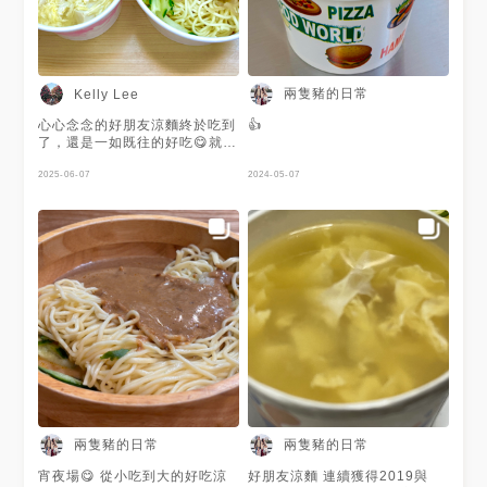
兩隻豬的日常
Kelly Lee
心心念念的好朋友涼麵終於吃到
👍
了，還是一如既往的好吃😋就算
天氣再熱也要搭配一碗味增湯
2025-06-07
2024-05-07
兩隻豬的日常
兩隻豬的日常
宵夜場😋 從小吃到大的好吃涼
好朋友涼麵 連續獲得2019與