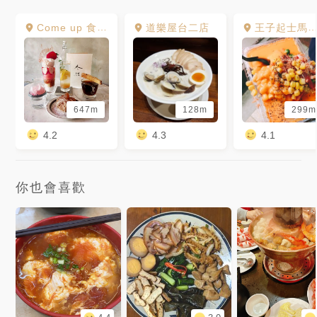
Come up 食物與派對製造公司
道樂屋台二店
王子起士馬鈴薯
647m
128m
299m
4.2
4.3
4.1
你也會喜歡