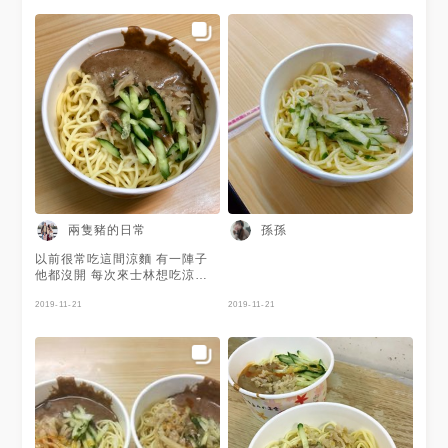
每條麵都有醬才好吃。味噌湯加
蛋30～多五元，有蛋花好吃。 #
士林夜巿
兩隻豬的日常
孫孫
以前很常吃這間涼麵 有一陣子
他都沒開 每次來士林想吃涼麵
都會來這家😋 麵體一般 但是醬
汁非常特別
2019-11-21
2019-11-21