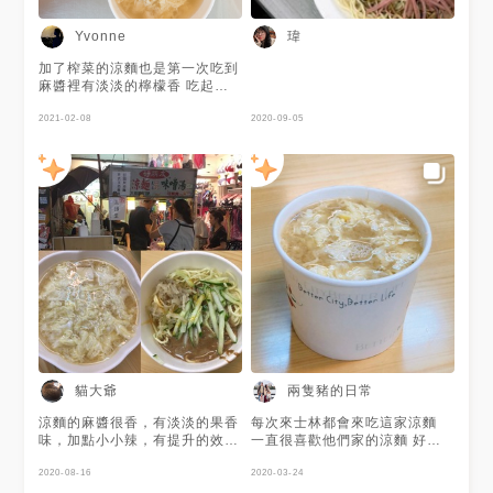
菜有小黃瓜和榨菜 加入檸檬汁
和蒜泥 麵條口感Q彈有軔性，完
瑋
Yvonne
全不會軟爛 芝麻醬給的很大方
從頭到尾都可以裹到滿滿的麻醬
加了榨菜的涼麵也是第一次吃到
吃之前記得要拌均勻 香氣十足
麻醬裡有淡淡的檸檬香 吃起來
的醬汁 不但沒有非常濃稠 反到
也是清爽
是清爽，尾韻還帶有一點辣度
2021-02-08
2020-09-05
淋上一匙檸檬酸和蒜泥後 有著
淡淡的檸檬香，開胃順口 🍝味
噌湯＋蛋 分成純味噌湯和味
噌湯加蛋 沒有常見的貢丸三合
一 湯頭偏甜，帶有淡淡的柴魚
香 蛋呈現蛋花狀，裡面還有小
塊的豆腐 口感不錯，蠻好喝的
整體而言 餐點種類不多，但都
表現的不錯 座位雖小，不過翻
桌率蠻快 來到士林夜市，推薦
大家來嚐嚐
貓大爺
兩隻豬的日常
涼麵的麻醬很香，有淡淡的果香
每次來士林都會來吃這家涼麵
味，加點小小辣，有提升的效
一直很喜歡他們家的涼麵 好吃
果。有基本小黃瓜，還多一味柞
😋😋 蛋花湯也是必點的
菜這特別，吃的時候一定要拌到
2020-08-16
2020-03-24