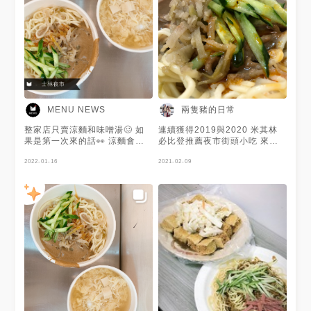
甜，帶有淡淡的柴魚香 蛋呈現
蛋花狀，裡面還有小塊的豆腐
口感不錯，蠻好喝的 整體而言
餐點種類不多，但都表現的不錯
座位雖小，不過翻桌率蠻快 來
到士林夜市，推薦大家來嚐嚐
兩隻豬的日常
MENU NEWS
整家店只賣涼麵和味噌湯🥴 如
連續獲得2019與2020 米其林
果是第一次來的話👀 涼麵會建
必比登推薦夜市街頭小吃 來士
議小辣🌶️ 除了常見的小黃瓜絲之
林夜市都會來吃他們家的涼麵
外😃 還加了榨菜跟檸檬汁🍋 很
2022-01-16
位於捷運士林站2號出口步行約
2021-02-09
貼近泰式涼麵的感覺🇹🇭 清爽
7分鐘 原本是太生西藥房前的騎
又酸辣開胃還具有尾韻🥰 謝謝
樓下的路邊攤 但是後來藥房收
@Yvonne 提供美照🧡
了 涼麵攤就有了自己的店面 店
面座位以四五張四人桌 與一長
排的吧台桌為主 可以內用跟外
帶 內用可直接進店面找位子 店
員會先來點餐，點了餐後先付帳
而外帶則是在店門口排隊 🥢涼
麵小碗 🥢涼麵大碗 🥢味增湯 🥢
味增湯+蛋 涼麵可做素食，點餐
時要先告知 辣度：大辣、中
辣、小辣、微辣 🍝涼麵 小份份
量蠻少的，大份也沒有很多 配