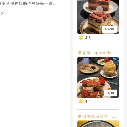
員桌邊服務協助你烤好每一道
會烤肉的客人也不會踩雷把肉烤
-21
👍 #台北市 #松山區 #微風百貨
煳同燒肉 #胡同燒肉
152m
4.3
饗饗 inparadise
37m
4.4
日本橋海鮮丼 つじ半 Tsujihan 微風信義店