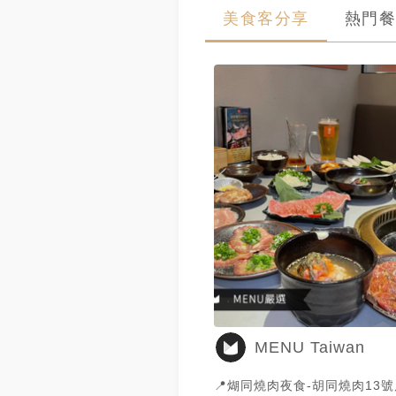
美食客分享
熱門餐
MENU Taiwan
📍煳同燒肉夜食-胡同燒肉13