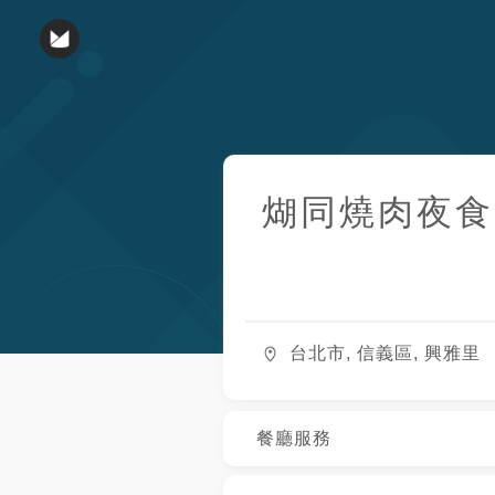
煳同燒肉夜食
台北市, 信義區, 興雅里
餐廳服務