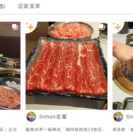
點
店家菜單
Simon老饕
S
號店｜台北
服務水準一級棒的「煳同燒肉第13號店」
很喜歡「