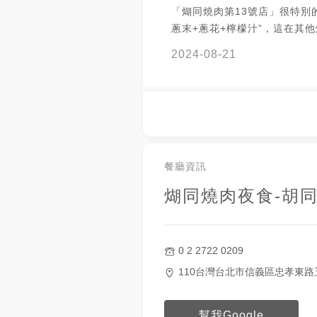
「煳同燒肉第13號店」很特別
🤩 端上桌的剎那很驚艷 選用
蔥末+蔥花+檸檬汁”，這在其
優秀 肉紋很美 也沒有明顯血水推推 而且
少見，既提升食材的美味又可
他們桌邊烤肉服務超專業 服務
2024-08-21
油膩感。😋🤤👍 #台北市 #松
心解說 還可以跟他們客製化鹹
百貨信義店 #煳同燒肉 #胡同
～ 果然給專業人員烤才能吃到
感！ 不用擔心自己烤鈔灰搭啦
他們超勤勞換網 每烤一道就換
點必須豎大拇指！👍 附上最
參考： 胡同燒肉將於9月5日至
餐廳資訊
出「柚見 古月仔」回娘家活動
間，到胡同燒肉任一門市用餐
煳同燒肉夜食-胡同
在胡同燒肉用餐照片，即免費
文旦」乙顆，全台限量2,000顆
友善（不落地）🐱🐶 📍煳同
0 2 2722 0209
同燒肉13號分店 🏠台北市信
路五段68號4樓 ⏰： 週日到
110台灣台北市信義區忠孝東路五
11:30-14:30/ 17:00-21:30 週四到週六
：11:30-14:30/17:30-22:0
幫我Google