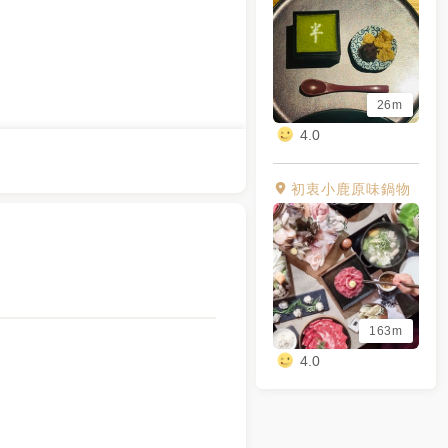
26m
4.0
初衷小鹿原味鍋物
163m
4.0