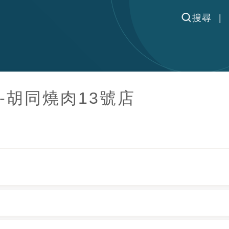
搜尋
-胡同燒肉13號店