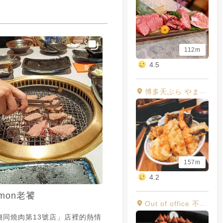
112m
4.5
博多天ぶら やまみ (博多天麩羅 山海)
157m
4.2
imon老饕
Out of office 不在辦公室
煳同燒肉第13號店」店裡的熱情