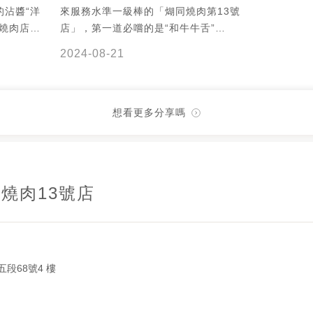
的沾醬“洋
來服務水準一級棒的「煳同燒肉第13號
鮮切肉質很
他燒肉店很
店」，第一道必嚐的是“和牛牛舌”
以去烤肉的
$520，既脆又嫩搭配上鹽蔥，實在美
人員還會細
2024-08-21
山區 #微風
味。😋🤤👍👍👍 #台北市 #松山區 #微風
度及熟度喔
燒肉
百貨信義店 #煳同燒肉 #胡同燒肉
極致美味口
哈哈 另外
想看更多分享嗎
一張網 這
新活動給各位
9月22日推
，活動期
，出示過去
燒肉13號店
獲得「老欉
。 ·寵物
燒肉夜食-胡
義區忠孝東
週三：
段68號4 樓
0 ⚠️挽肉料理