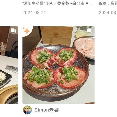
“薄切牛小排” $560 😋🤤👍 #台北市 #松
服務，店
山區 #微風百貨信義店 #煳同燒肉 #胡同
菜，讓不
2024-08-21
2024-08
燒肉
焦。👍👍
嗎？ 今年
信義店 #
在台北微風
燒肉的第13
焱の挽肉可
務 逛街好
 新品中秋
務費） 活動
同招牌必
雙人🌙 這
 包含「月
、牛五花、
魚香腸、綜
、韓國泡
油起士地瓜
Simon老饕
生啤」 含
啦🤩🤩