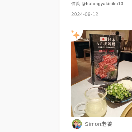
信義 @hutongyakiniku13
@hutong.yakiniku #中秋節烤肉 #台北
2024-09-12
信義美食 #信義區餐廳 #寵物友善餐廳 美
味飄香十幾年胡同燒肉你吃過了
中秋節就吃這間！ 最近新開幕
信義4F 煳同燒肉夜食 是胡同
間分店喔！ 平日中午還有提供
選擇 燒肉部分他們採桌邊烤服
累不想動手 聚餐就吃這間吧🤤
月見套餐 特價$3888 （含服
只到9月底！可以一次品嚐到胡
點品項～有分成賞牛雙人及品豬
次點「賞牛雙人套餐」 含套餐
見壽喜燒、和牛牛舌、牛肋條
霜降松阪豬、去骨雞腿肉、墨
合野菜、胡董招牌清燉牛肉湯
菜、白飯、鮮鮭魚茶漬飯、奶
Simon老饕
or焦糖布丁、香啤柚子氣泡飲or
甜點總共13道美味珍饌 也太澎湃